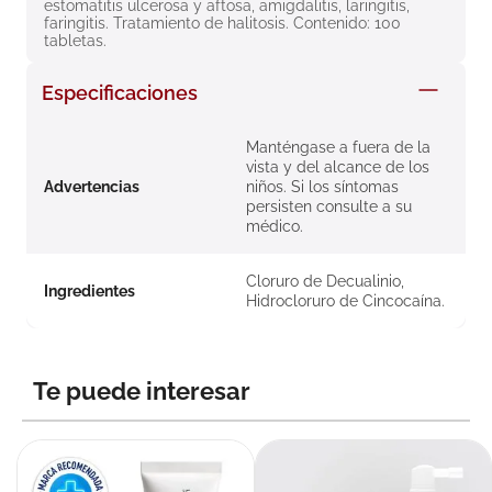
estomatitis ulcerosa y aftosa, amigdalitis, laringitis, 
8
.
roche posay
faringitis. Tratamiento de halitosis. Contenido: 100 
tabletas.
9
.
nivea
Especificaciones
10
.
pañales
Manténgase a fuera de la
vista y del alcance de los
Advertencias
niños. Si los síntomas
persisten consulte a su
médico.
Cloruro de Decualinio,
Ingredientes
Hidrocloruro de Cincocaína.
Te puede interesar