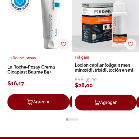
Foligain
La Roche-posay
Loción capilar foligain men
La Roche-Posay Crema
minoxidil trixidil loción 59 ml
Cicaplast Baume B5+
PVP:
35
,
00
$
16
,
17
$
28
,
00
Agregar
Agregar
Agregar