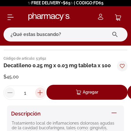
✨FREE DELIVERY +$65✨| CODIGO:FD65
¿Qué estas buscando?
términos más buscados
Código de artículo
:
53692
1
.
eucerin
Decatileno 0.25 mg x 0.03 mg tableta x 100
2
.
protector solar
$
45
,
00
3
.
bioderma
Agregar
4
.
pilexil
5
.
cerave
Descripción
6
.
degraler
Tratamiento local de inflamaciones dolorosas agudas 
7
.
isdin
de la cavidad bucofaríngea, tales como: gingivitis, 