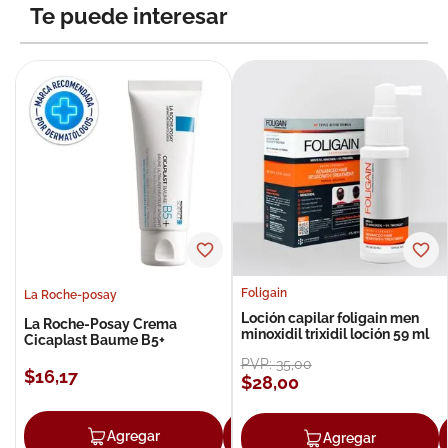
Te puede interesar
Foligain
La Roche-posay
Loción capilar foligain men
La Roche-Posay Crema
minoxidil trixidil loción 59 ml
Cicaplast Baume B5+
PVP:
35
,
00
$
16
,
17
$
28
,
00
Agregar
Agregar
Agregar