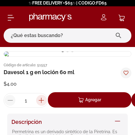
✨FREE DELIVERY +$65✨| CODIGO:FD65
¿Qué estas buscando?
términos más buscados
Código de artículo
:
51557
1
.
eucerin
Davesol 1 g en loción 60 ml
2
.
protector solar
$
4
,
00
3
.
bioderma
4
.
pilexil
Agregar
5
.
cerave
6
.
degraler
Descripción
7
.
isdin
Permetrina es un derivado sintético de la Piretrina. Es 