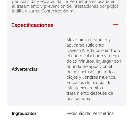
pediculicida y escabicida. La Permetrina es usada en 
8
.
roche posay
el tratamiento y prevención de infestaciones por piojos, 
ladilla y sarna. Contenido: 60 ml.
9
.
nivea
Especificaciones
10
.
pañales
Mojar bien el cabello y
aplicarse suficiente
Davesol® P, Friccionar todo
el cuero cabelludo y luego
de 10 minutos, enjuagar con
abundante agua Con el
Advertencias
peine (incluso), quitar los
piojos y liendres muertos.
En casos de reincidir la
infestación, repita el
tratamiento después de
una semana.
Ingredientes
Pediculicida, Permetrina