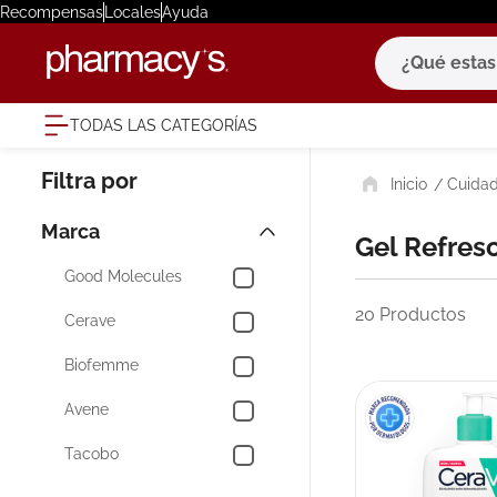
Recompensas
Locales
Ayuda
¿Qué estas bu
TODAS LAS CATEGORÍAS
términ
Cuidad
1
.
eucerin
2
.
protector
Marca
Gel Refre
3
.
pilexil
Good Molecules
4
.
bioderm
20
Productos
Cerave
5
.
cerave
Biofemme
6
.
megacist
Avene
7
.
degraler
Tacobo
8
.
roche po
9
.
isdin