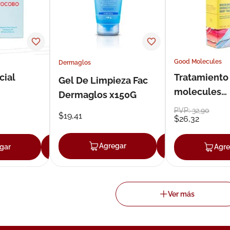
Good Molecules
Dermaglos
cial
Tratamiento
Gel De Limpieza Fac
molecules
Dermaglos x150G
tica 200
dermocosme
PVP:
32
,
90
$
19
,
41
$
26
,
32
ml
Agregar
Agregar
gar
Agregar
Agre