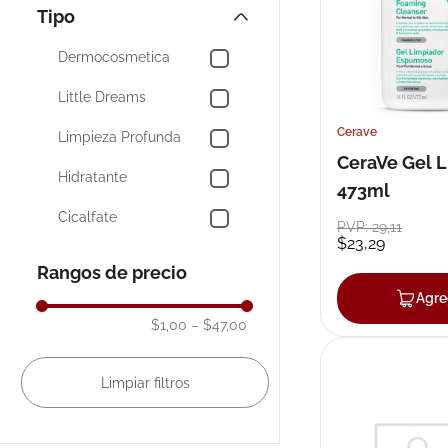
Nosotras
Tipo
10
.
pañales
Leti-at4
Dermocosmetica
La Roche-posay
Little Dreams
Iraltone
Cerave
Limpieza Profunda
CeraVe Gel 
Elvive
Hidratante
473ml
Mostrar 5 más
Cicalfate
PVP:
29
,
11
$
23
,
29
Casero Tres Leches
Rangos de precio
AT4
Agre
$1,00
–
$47,00