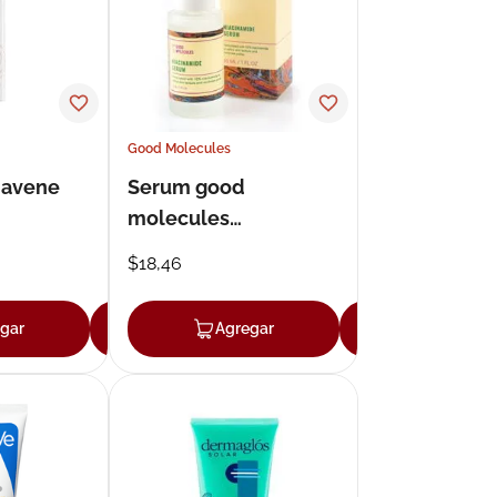
Good Molecules
 avene
Serum good
molecules
dermocosmetica 30
$
18
,
46
ml.
gar
Agregar
Agregar
Agregar