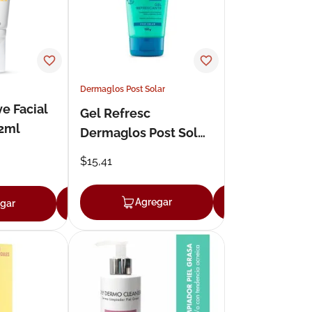
Dermaglos Post Solar
e Facial
Gel Refresc
2ml
Dermaglos Post Sol
x150G
$
15
,
41
Agregar
Agregar
gar
Agregar