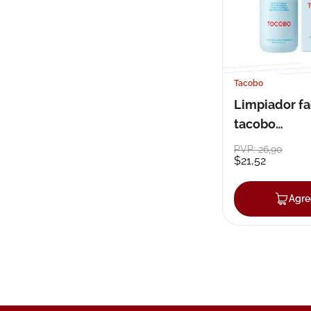
Tacobo
Limpiador fa
tacobo
dermocosme
PVP:
26
,
90
$
21
,
52
ml
Agre