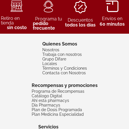
Retiro en
Envíos en
Programa tu
Descuentos
tienda
pedido
60 minutos
todos los días
sin costo
frecuente
Quienes Somos
Nosotros
Trabaja con nosotros
Grupo Difare
Locales
Términos y Condiciones
Contacta con Nosotros
Recompensas y promociones
Programa de Recompensas
Catálogo Digital
Ahí esta pharmacys
Día Pharmacys
Plan de Dosis Programada
Plan Medicina Especialidad
Servicios