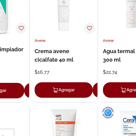
Avene
Avene
Limpiador
Crema avene
Agua termal
cicalfate 40 ml
300 ml
$
16
,
77
$
22
,
74
Agregar
Agregar
Agre
gar
Agregar