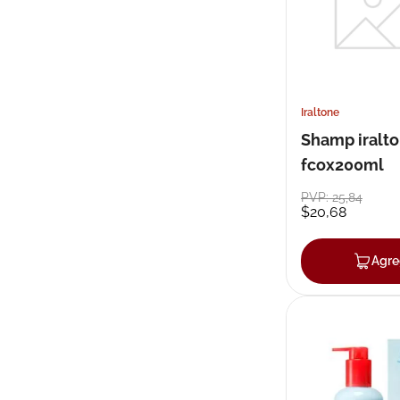
Iraltone
Shamp iralt
fcox200ml
PVP:
25
,
84
$
20
,
68
Agre