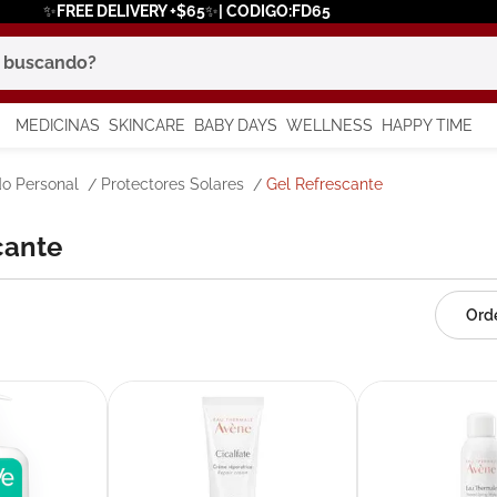
✨FREE DELIVERY +$65✨| CODIGO:FD65
scando?
MEDICINAS
SKINCARE
BABY DAYS
WELLNESS
HAPPY TIME
os más buscados
o Personal
Protectores Solares
Gel Refrescante
 solar
scante
a
in
say