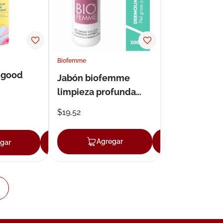
Biofemme
 good
Jabón biofemme
limpieza profunda
tica 120
200 ml
$
19
,
52
Agregar
Agregar
gar
Agregar