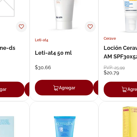
Cerave
Leti-at4
one-ds
Loción Cerav
Leti-at4 50 ml
AM SPF30x5
$
30
,
66
PVP:
25
,
99
$
20
,
79
Agregar
Agregar
gar
Agregar
Agre