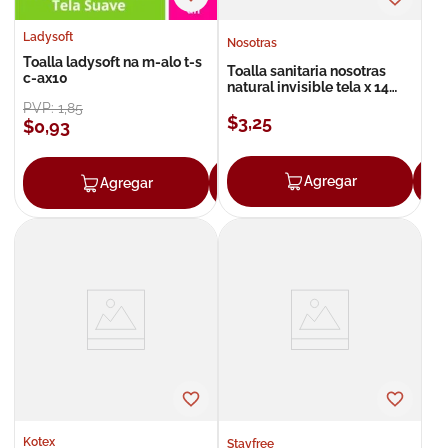
Ladysoft
Nosotras
Toalla ladysoft na m-alo t-s
Toalla sanitaria nosotras
c-ax10
natural invisible tela x 14
unds
PVP:
1
,
85
$
3
,
25
$
0
,
93
Agregar
Agregar
Agregar
Kotex
Stayfree