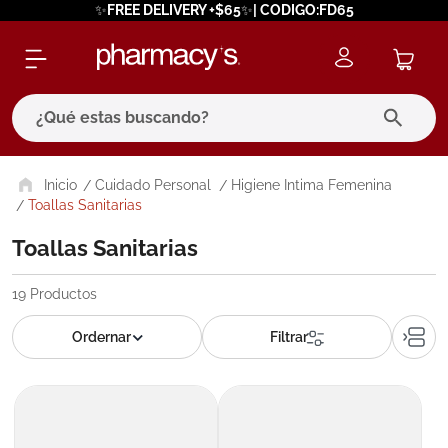
✨FREE DELIVERY +$65✨| CODIGO:FD65
¿Qué estas buscando?
términos más buscados
Cuidado Personal
Higiene Intima Femenina
Toallas Sanitarias
1
.
eucerin
Toallas Sanitarias
2
.
protector solar
3
.
bioderma
19
Productos
4
.
pilexil
5
.
cerave
6
.
degraler
7
.
megacistin