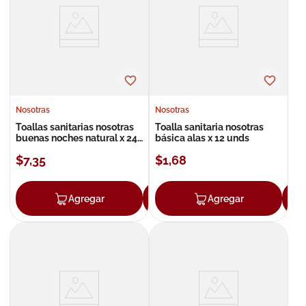
8
.
roche posay
9
.
isdin
10
.
neumoflux
Nosotras
Nosotras
Toallas sanitarias nosotras
Toalla sanitaria nosotras
buenas noches natural x 24
básica alas x 12 unds
unds
$
7
,
35
$
1
,
68
Agregar
Agregar
Agregar