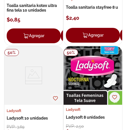
Toalla sanitaria kotex ultra
Toalla sanitaria stayfree 8 u
fina tela 10 unidades
$
2
,
40
$
0
,
85
Agregar
Agregar
Agregar
50
%
50
%
Ladysoft
Ladysoft
Ladysoft 8 unidades
Ladysoft 10 unidades
PVP:
2
,
50
PVP:
3
,
69