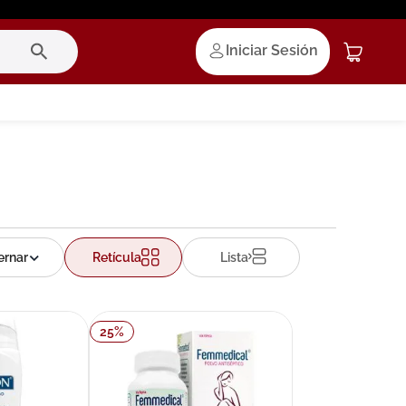
Iniciar Sesión
Retícula
Lista
25
%