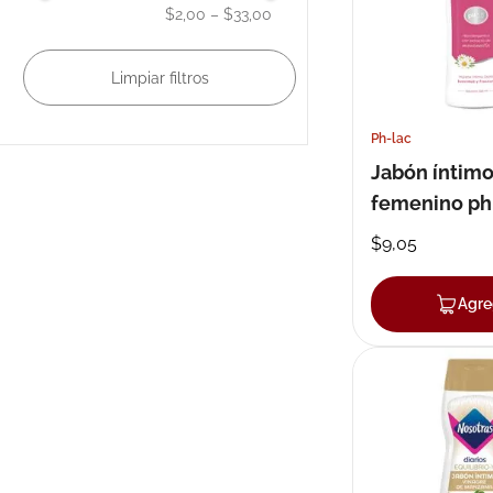
$2,00
–
$33,00
Ph-lac
Jabón íntim
femenino ph
loción 225 m
$
9
,
05
Agre