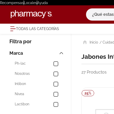
Recompensas
Locales
Ayuda
¿Qué estas bu
TODAS LAS CATEGORÍAS
términ
Cuidad
1
.
eucerin
2
.
protector
Marca
Jabones I
3
.
bioderm
Ph-lac
4
.
pilexil
27
Productos
Nosotras
5
.
cerave
Intibon
6
.
degraler
25
%
Nivea
7
.
isdin
Lactibon
8
.
roche po
9
.
megacist