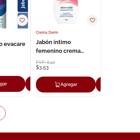
Crema Derm
Jabón íntimo
o evacare
femenino crema
derm ph 3.5 250 ml
PVP:
6
,
42
$
3
,
53
gar
Agregar
Agregar
Agregar