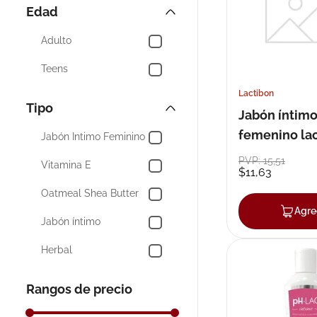
Infem
Edad
10
.
pañales
Ginlac
Adulto
Femikol
Teens
Lafem
Lactibon
Tipo
Jabón íntim
Glizigen
femenino la
Jabón Íntimo Feminino
Mostrar 5 más
fem ph 3.5
PVP:
15
,
51
Vitamina E
$
11
,
63
Oatmeal Shea Butter
Agre
Jabón íntimo
Herbal
AR Anti-Reflujo
Rangos de precio
Ac-Lac