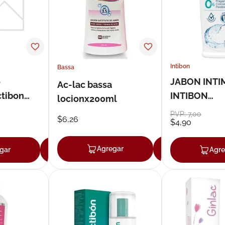
Intibon
Bassa
o
JABON INTI
Ac-lac bassa
ctibon
INTIBON
locionx200ml
CEROx210G
PVP:
7
,
00
$
6
,
26
$
4
,
90
Agregar
Agregar
gar
Agregar
Agre