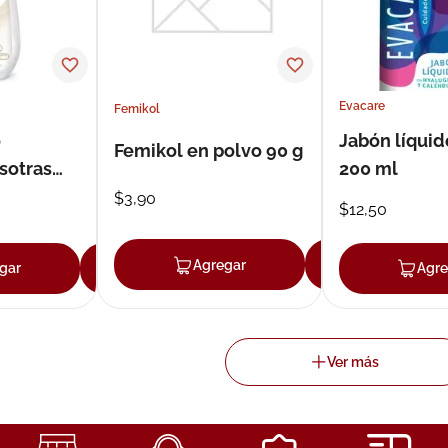
Evacare
Femikol
o
Jabón líquid
Femikol en polvo 90 g
sotras
200 ml
200ml
$
3
,
90
$
12
,
50
Agregar
Agregar
gar
Agregar
Agre