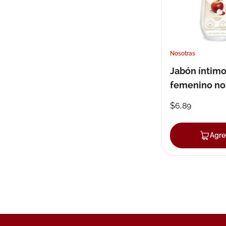
Nosotras
Jabón íntim
femenino no
manzanilla 
$
6
,
89
Agre