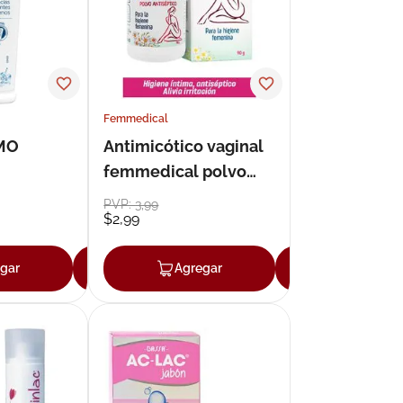
Femmedical
MO
Antimicótico vaginal
femmedical polvo
R
90gr
PVP:
3
,
99
$
2
,
99
gar
Agregar
Agregar
Agregar