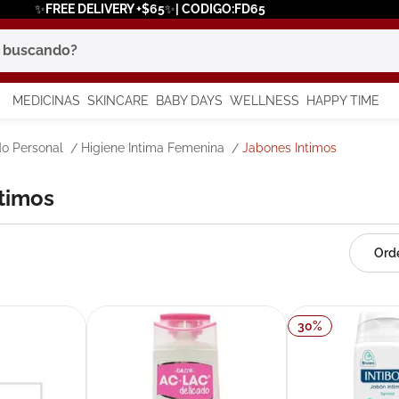
✨FREE DELIVERY +$65✨| CODIGO:FD65
scando?
MEDICINAS
SKINCARE
BABY DAYS
WELLNESS
HAPPY TIME
os más buscados
o Personal
Higiene Intima Femenina
Jabones Intimos
 solar
ntimos
a
30
%
say
in