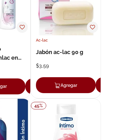
Ac-lac
o
Jabón ac-lac 90 g
nlac en
$
3
,
59
l
Agregar
Agregar
gar
Agregar
45
%