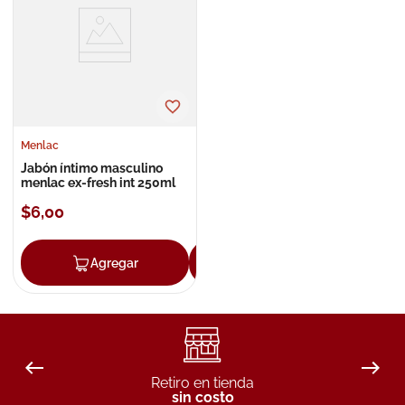
8
.
roche posay
9
.
isdin
10
.
neumoflux
Menlac
Jabón íntimo masculino
menlac ex-fresh int 250ml
$
6
,
00
Agregar
Agregar
Retiro en tienda
sin costo