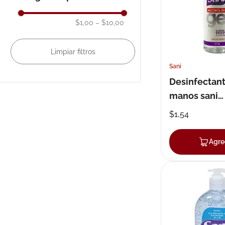
10
.
pañales
$1,00
–
$10,00
Sani
Desinfectan
manos sani
antibacteria
$
1
,
54
Agre