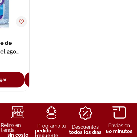
te de
el 250
gar
Agregar
Retiro en
Envíos en
Programa tu
Descuentos
tienda
pedido
60 minutos
todos los días
sin costo
frecuente