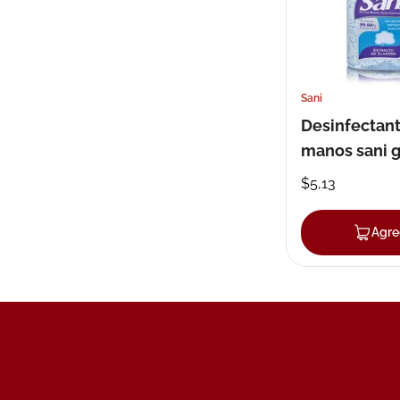
Sani
Desinfectan
manos sani g
ml
$
5
,
13
Agre