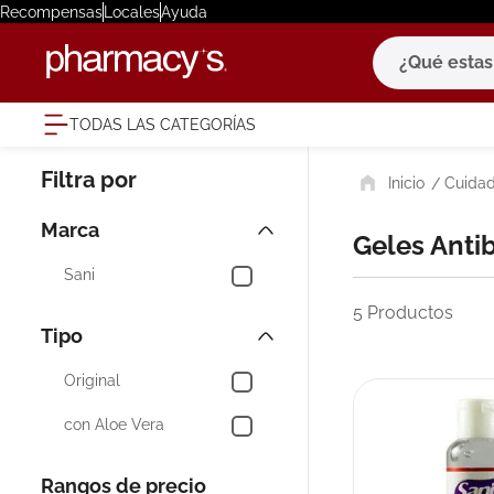
Recompensas
Locales
Ayuda
¿Qué estas bu
TODAS LAS CATEGORÍAS
términ
Cuidad
1
.
eucerin
2
.
protector
Marca
Geles Anti
3
.
bioderm
Sani
4
.
pilexil
5
Productos
Tipo
5
.
cerave
6
.
degraler
Original
7
.
isdin
con Aloe Vera
8
.
roche po
Rangos de precio
9
.
megacist