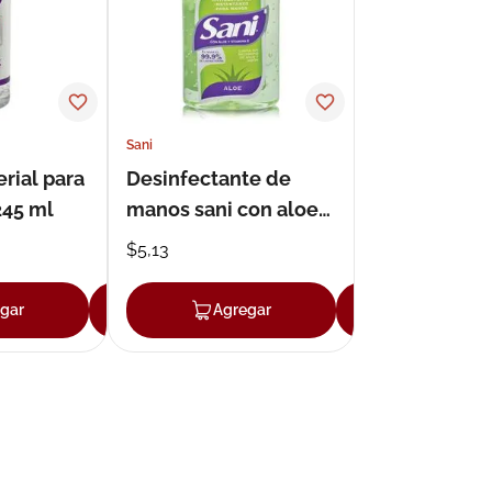
Sani
erial para
Desinfectante de
245 ml
manos sani con aloe
vera gel 250 ml
$
5
,
13
gar
Agregar
Agregar
Agregar