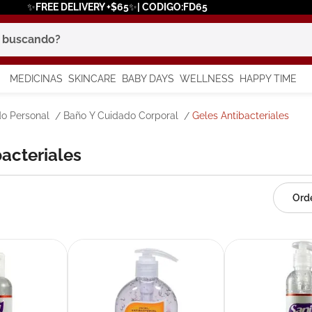
✨FREE DELIVERY +$65✨| CODIGO:FD65
scando?
MEDICINAS
SKINCARE
BABY DAYS
WELLNESS
HAPPY TIME
os más buscados
o Personal
Baño Y Cuidado Corporal
Geles Antibacteriales
 solar
bacteriales
a
say
in