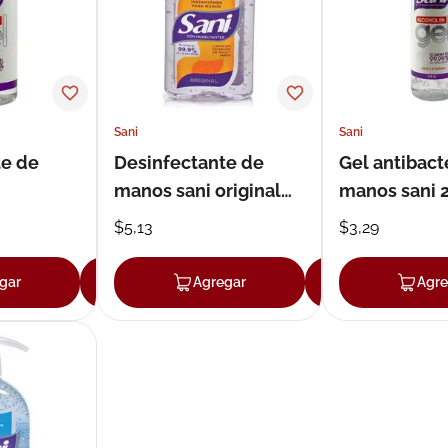
Sani
Sani
te de
Desinfectante de
Gel antibact
manos sani original
manos sani 
l 120 ml
gel 250 ml
$
5
,
13
$
3
,
29
gar
Agregar
Agregar
Agregar
Agre