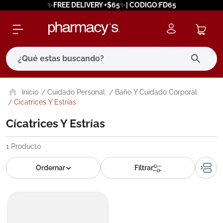
✨FREE DELIVERY +$65✨| CODIGO:FD65
¿Qué estas buscando?
términos más buscados
Cuidado Personal
Baño Y Cuidado Corporal
Cícatrices Y Estrías
1
.
eucerin
Cícatrices Y Estrías
2
.
protector solar
3
.
pilexil
1
Producto
4
.
bioderma
5
.
cerave
6
.
megacistin
7
.
degraler