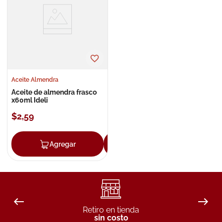
8
.
roche posay
9
.
isdin
10
.
pañales
Aceite Almendra
Aceite de almendra frasco
x60ml Ideli
$
2
,
59
Agregar
Agregar
Retiro en tienda
sin costo