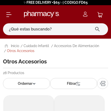
✨FREE DELIVERY +$65✨| CODIGO:FD65
¿Qué estas buscando?
términos más buscados
Cuidado Infantil
Accesorios De Alimentación
Otros Accesorios
1
.
eucerin
Otros Accesorios
2
.
protector solar
3
.
pilexil
28
Productos
4
.
bioderma
5
.
cerave
6
.
megacistin
7
.
degraler