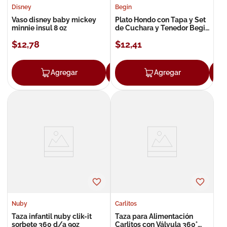
Disney
Begin
Vaso disney baby mickey
Plato Hondo con Tapa y Set
minnie insul 8 oz
de Cuchara y Tenedor Begin
6m+
$
12
,
78
$
12
,
41
Agregar
Agregar
Agregar
Nuby
Carlitos
Taza infantil nuby clik-it
Taza para Alimentación
sorbete 360 d/a 9oz
Carlitos con Válvula 360°