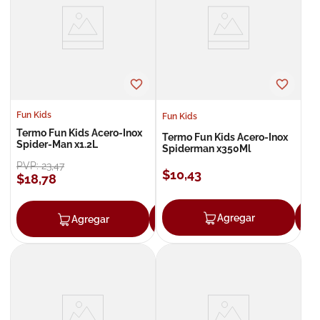
8
.
roche posay
9
.
isdin
10
.
pañales
Fun Kids
Fun Kids
Termo Fun Kids Acero-Inox
Termo Fun Kids Acero-Inox
Spider-Man x1.2L
Spiderman x350Ml
PVP:
23
,
47
$
10
,
43
$
18
,
78
Agregar
Agregar
Agregar