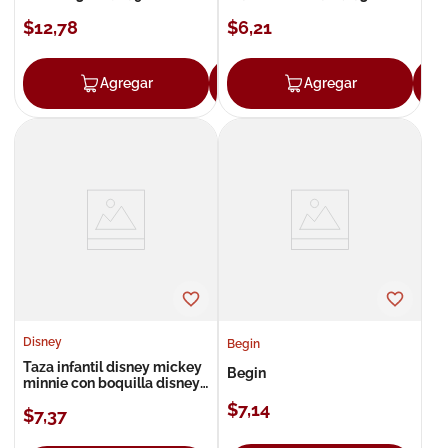
240ml
$
12
,
78
$
6
,
21
Agregar
Agregar
Agregar
Disney
Begin
Taza infantil disney mickey
Begin
minnie con boquilla disney
12 oz
$
7
,
14
$
7
,
37