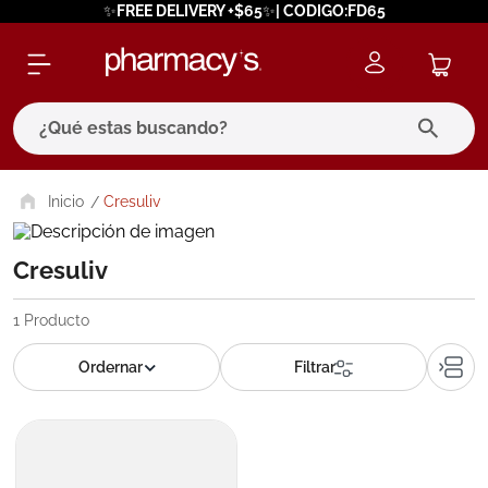
✨FREE DELIVERY +$65✨| CODIGO:FD65
¿Qué estas buscando?
términos más buscados
Cresuliv
1
.
eucerin
Cresuliv
2
.
protector solar
3
.
pilexil
1
Producto
4
.
bioderma
5
.
cerave
6
.
degraler
7
.
isdin