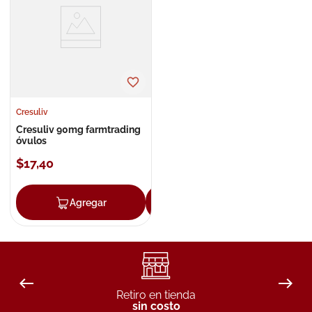
8
.
roche posay
9
.
pañales
10
.
nivea
Cresuliv
Cresuliv 90mg farmtrading
óvulos
$
17
,
40
Agregar
Agregar
Retiro en tienda
sin costo