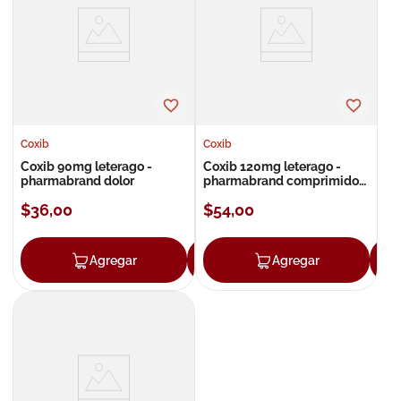
8
.
roche posay
9
.
megacistin
10
.
pañales
Coxib
Coxib
Coxib 90mg leterago -
Coxib 120mg leterago -
pharmabrand dolor
pharmabrand comprimidos
recubiertos
$
36
,
00
$
54
,
00
Agregar
Agregar
Agregar