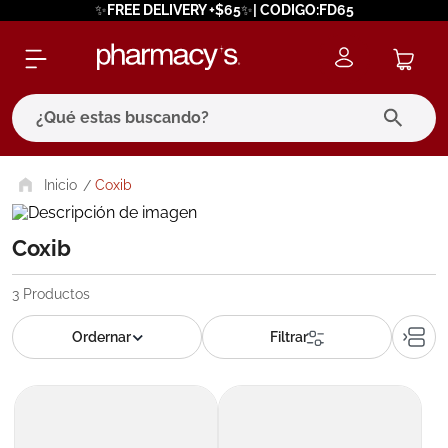
✨FREE DELIVERY +$65✨| CODIGO:FD65
¿Qué estas buscando?
términos más buscados
Coxib
1
.
eucerin
Coxib
2
.
protector solar
3
.
bioderma
3
Productos
4
.
pilexil
5
.
cerave
6
.
degraler
7
.
isdin