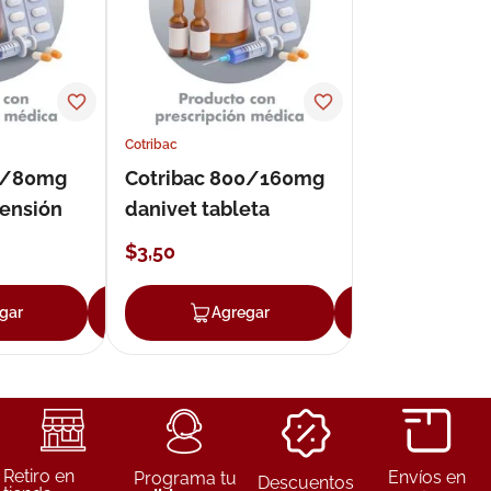
Cotribac
00/80mg
Cotribac 800/160mg
pensión
danivet tableta
$
3
,
50
gar
Agregar
Agregar
Agregar
Retiro en
Envíos en
Programa tu
Descuentos