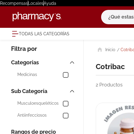
Recompensas
Locales
Ayuda
¿Qué estas bu
TODAS LAS CATEGORÍAS
términ
Cotrib
1
.
eucerin
2
.
protector
Cotribac
3
.
bioderm
Medicinas
4
.
pilexil
2
Productos
5
.
cerave
6
.
degraler
Musculoesqueléticos
7
.
isdin
Antiinfecciosos
8
.
roche po
Rangos de precio
9
.
nivea