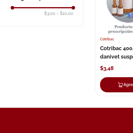
10
.
pañales
$3,00
–
$10,00
Cotribac
Cotribac 4
danivet sus
$
3
,
48
Agre