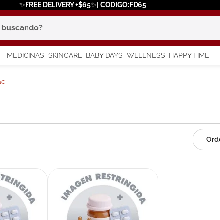
✨FREE DELIVERY +$65✨| CODIGO:FD65
scando?
MEDICINAS
SKINCARE
BABY DAYS
WELLNESS
HAPPY TIME
os más buscados
ac
 solar
a
say