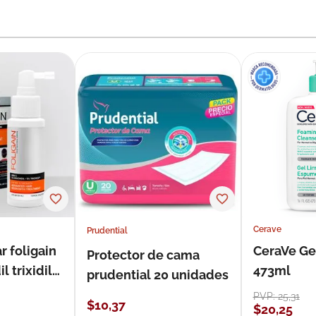
Cerave
Prudential
r foligain
CeraVe Ge
Protector de cama
 trixidil
473ml
prudential 20 unidades
PVP:
25
,
31
$
10
,
37
$
20
,
25