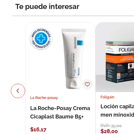
Te puede interesar
Foligain
La Roche-posay
Loción capila
La Roche-Posay Crema
men minoxidil
Cicaplast Baume B5+
loción 59 ml
PVP:
35
,
00
$
16
,
17
$
28
,
00