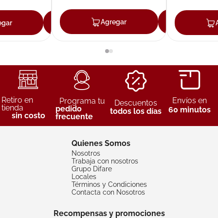
Agregar
Agreg
egar
Agregar
Retiro en
Envíos en
Programa tu
Descuentos
tienda
pedido
60 minutos
todos los días
sin costo
frecuente
Quienes Somos
Nosotros
Trabaja con nosotros
Grupo Difare
Locales
Términos y Condiciones
Contacta con Nosotros
Recompensas y promociones