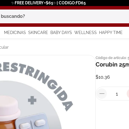
✨FREE DELIVERY +$65✨| CODIGO:FD65
scando?
MEDICINAS
SKINCARE
BABY DAYS
WELLNESS
HAPPY TIME
os más buscados
cular
Código de artículo
:
 solar
Corubin 25m
a
$
10
,
36
say