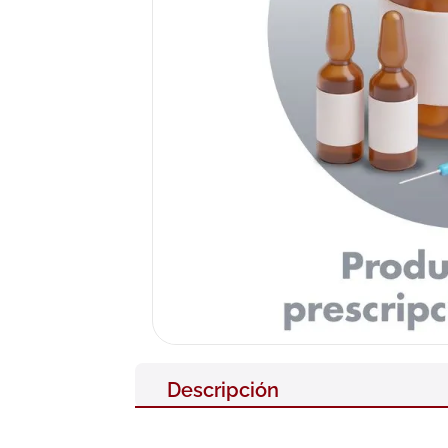
10
.
pañales
Descripción