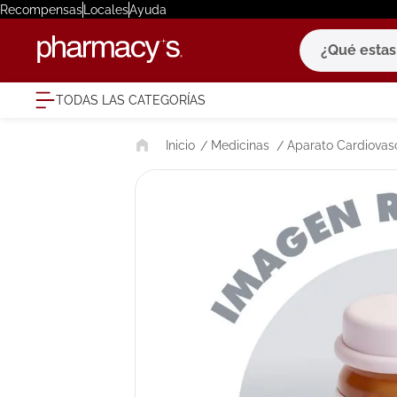
Recompensas
Locales
Ayuda
¿Qué estas bu
TODAS LAS CATEGORÍAS
términ
Medicinas
Aparato Cardiovas
1
.
eucerin
2
.
protector
3
.
bioderm
4
.
pilexil
5
.
cerave
6
.
degraler
7
.
isdin
8
.
roche po
9
.
nivea