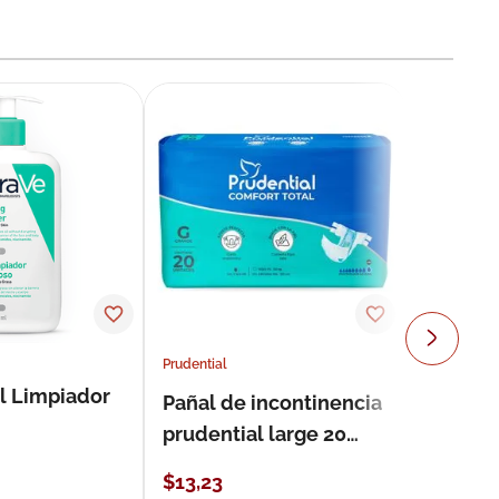
Prudential
l Limpiador
Pañal de incontinencia
prudential large 20
unidades
$
13
,
23