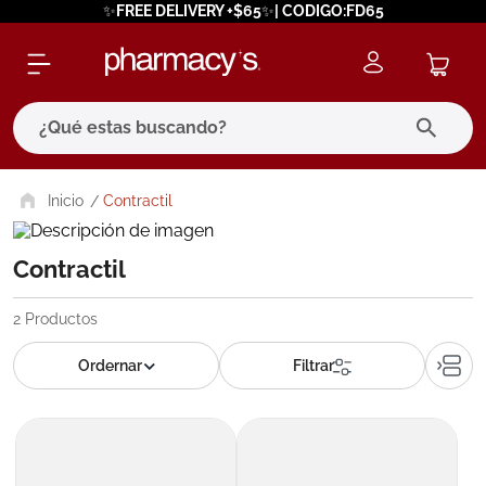
✨FREE DELIVERY +$65✨| CODIGO:FD65
¿Qué estas buscando?
términos más buscados
Contractil
1
.
eucerin
Contractil
2
.
protector solar
3
.
bioderma
2
Productos
4
.
pilexil
5
.
cerave
6
.
degraler
7
.
isdin