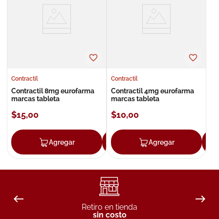
8
.
roche posay
9
.
megacistin
10
.
pañales
Contractil
Contractil
Contractil 8mg eurofarma
Contractil 4mg eurofarma
marcas tableta
marcas tableta
$
15
,
00
$
10
,
00
Agregar
Agregar
Agregar
Retiro en tienda
sin costo