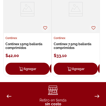
8
.
roche posay
9
.
nivea
10
.
pañales
Continex
Continex
Continex 15mg baliarda
Continex 7.5mg baliarda
comprimidos
comprimidos
$
42
,
00
$
33
,
10
Agregar
Agregar
Agregar
Retiro en tienda
sin costo