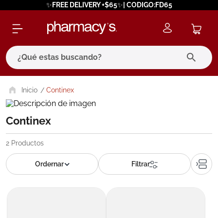
✨FREE DELIVERY +$65✨| CODIGO:FD65
¿Qué estas buscando?
términos más buscados
Continex
1
.
eucerin
Continex
2
.
protector solar
3
.
bioderma
2
Productos
4
.
pilexil
5
.
cerave
6
.
degraler
7
.
isdin