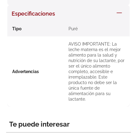
8
.
roche posay
Especificaciones
9
.
pañales
10
.
nivea
Tipo
Puré
AVISO IMPORTANTE: La
leche materna es el mejor
alimento para la salud y
nutrición de su lactante, por
ser el único alimento
Advertencias
completo, accesible e
irremplazable. Este
producto no debe ser la
única fuente de
alimentación para su
lactante.
Te puede interesar