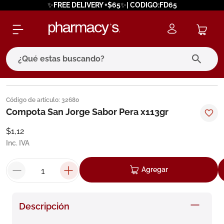
✨FREE DELIVERY +$65✨| CODIGO:FD65
¿Qué estas buscando?
términos más buscados
Código de artículo
:
32680
1
.
eucerin
Compota San Jorge Sabor Pera x113gr
2
.
protector solar
$
1
,
12
Inc. IVA
3
.
pilexil
4
.
bioderma
Agregar
5
.
cerave
6
.
degraler
Descripción
7
.
isdin