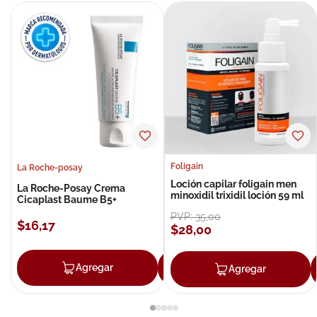
Foligain
La Roche-posay
Loción capilar foligain men
La Roche-Posay Crema
minoxidil trixidil loción 59 ml
Cicaplast Baume B5+
PVP:
35
,
00
$
16
,
17
$
28
,
00
Agregar
Agregar
Agregar