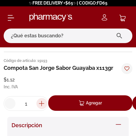
✨FREE DELIVERY +$65✨| CODIGO:FD65
¿Qué estas buscando?
términos más buscados
Código de artículo
:
19193
1
.
eucerin
Compota San Jorge Sabor Guayaba x113gr
2
.
protector solar
$
1
,
12
Inc. IVA
3
.
pilexil
4
.
bioderma
Agregar
5
.
cerave
6
.
degraler
Descripción
7
.
isdin