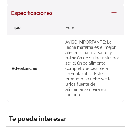
8
.
roche posay
Especificaciones
9
.
pañales
10
.
nivea
Tipo
Puré
AVISO IMPORTANTE: La
leche materna es el mejor
alimento para la salud y
nutrición de su lactante, por
ser el único alimento
Advertencias
completo, accesible e
irremplazable. Este
producto no debe ser la
única fuente de
alimentación para su
lactante.
Te puede interesar