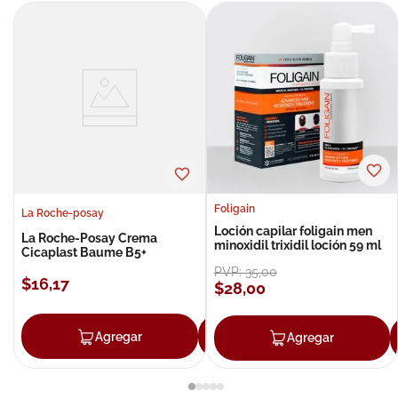
Foligain
La Roche-posay
Loción capilar foligain men
La Roche-Posay Crema
minoxidil trixidil loción 59 ml
Cicaplast Baume B5+
PVP:
35
,
00
$
16
,
17
$
28
,
00
Agregar
Agregar
Agregar