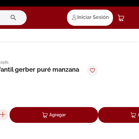
Iniciar Sesión
10581
antil gerber puré manzana
Agregar