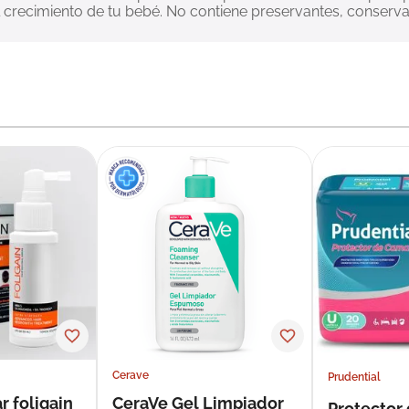
l crecimiento de tu bebé. No contiene preservantes, conservant
Cerave
Prudential
r foligain
CeraVe Gel Limpiador
Protector