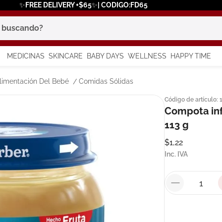
✨FREE DELIVERY +$65✨| CODIGO:FD65
scando?
MEDICINAS
SKINCARE
BABY DAYS
WELLNESS
HAPPY TIME
os más buscados
limentación Del Bebé
Comidas Sólidas
Código de artículo
:
 solar
Compota inf
a
113 g
$
1
,
22
Inc. IVA
in
say