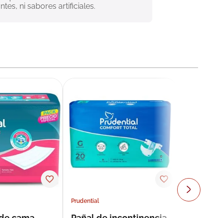
es, ni sabores artificiales.
Prudential
 de cama
Pañal de incontinencia