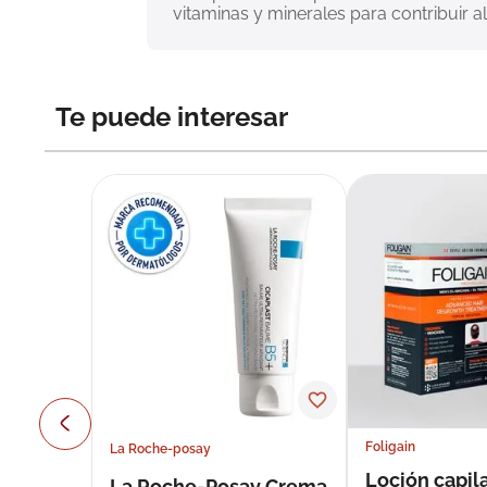
vitaminas y minerales para contribuir a
Te puede interesar
Foligain
La Roche-posay
Loción capila
La Roche-Posay Crema