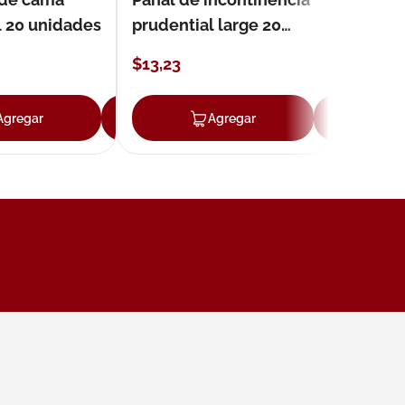
l 20 unidades
prudential large 20
unidades
$
13
,
23
Agregar
Agregar
Agregar
Ag
ar