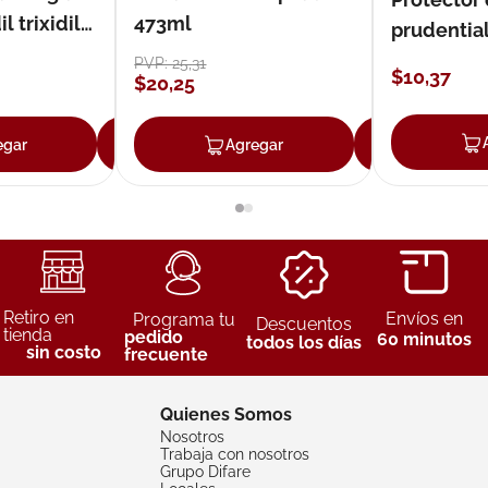
 trixidil
473ml
prudentia
PVP:
25
,
31
$
10
,
37
$
20
,
25
egar
Agregar
Agregar
Agreg
Retiro en
Envíos en
Programa tu
Descuentos
tienda
pedido
60 minutos
todos los días
sin costo
frecuente
Quienes Somos
Nosotros
Trabaja con nosotros
Grupo Difare