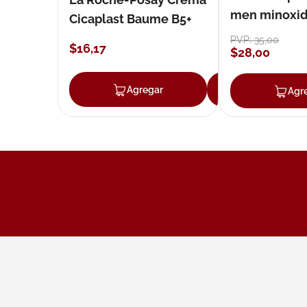
men minoxidil
Cicaplast Baume B5+
loción 59 ml
PVP:
35
,
00
$
16
,
17
$
28
,
00
Agregar
Agregar
Agr