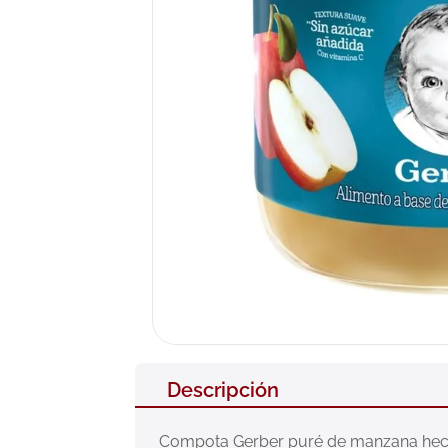
10
.
neumofl
Descripción
Compota Gerber puré de manzana hecha 