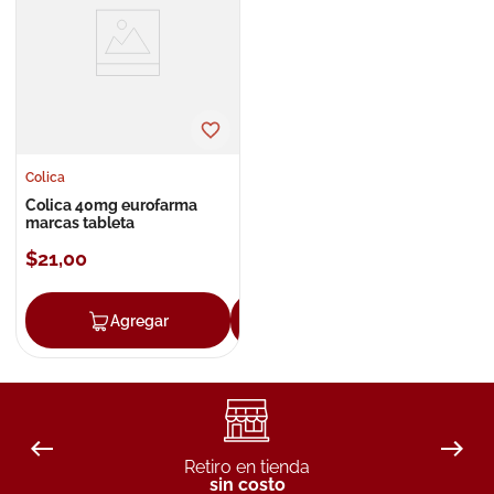
8
.
roche posay
9
.
isdin
10
.
neumoflux
Colica
Colica 40mg eurofarma
marcas tableta
$
21
,
00
Agregar
Agregar
Retiro en tienda
sin costo