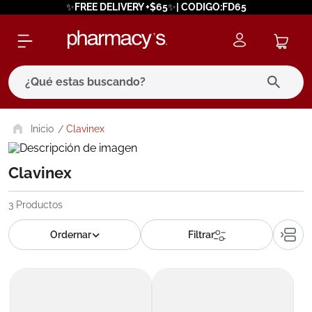
✨FREE DELIVERY +$65✨| CODIGO:FD65
¿Qué estas buscando?
términos más buscados
Clavinex
1
.
eucerin
Clavinex
2
.
protector solar
3
.
bioderma
3
Productos
4
.
pilexil
5
.
cerave
6
.
degraler
7
.
megacistin