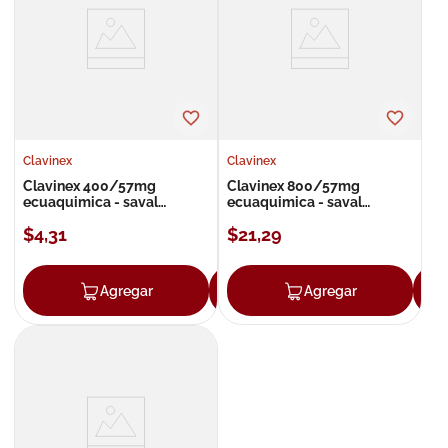
8
.
roche posay
9
.
isdin
10
.
neumoflux
Clavinex
Clavinex
Clavinex 400/57mg
Clavinex 800/57mg
ecuaquimica - saval
ecuaquimica - saval
suspensión duo
suspensión
$
4
,
31
$
21
,
29
Agregar
Agregar
Agregar