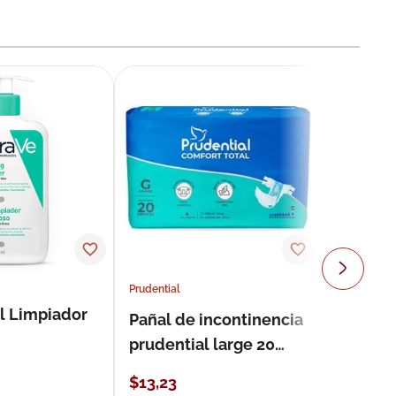
Prudential
l Limpiador
Pañal de incontinencia
prudential large 20
unidades
$
13
,
23