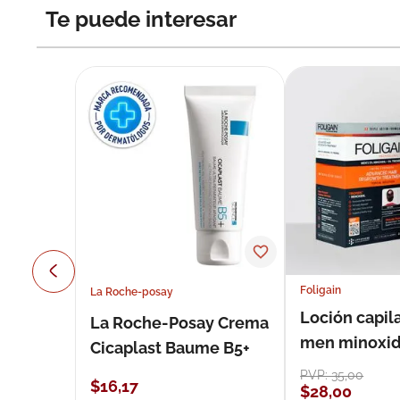
Te puede interesar
Foligain
La Roche-posay
Loción capila
La Roche-Posay Crema
men minoxidil
Cicaplast Baume B5+
loción 59 ml
PVP:
35
,
00
$
16
,
17
$
28
,
00