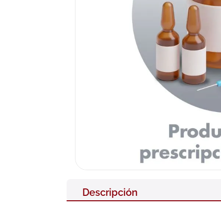
10
.
pañales
Descripción