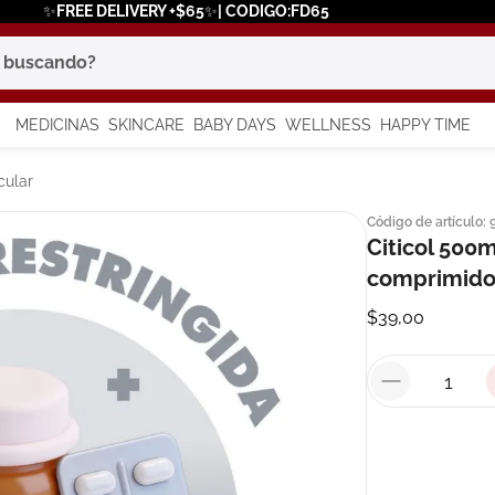
✨FREE DELIVERY +$65✨| CODIGO:FD65
scando?
MEDICINAS
SKINCARE
BABY DAYS
WELLNESS
HAPPY TIME
os más buscados
cular
Código de artículo
:
 solar
Citicol 500
a
comprimido
$
39
,
00
say