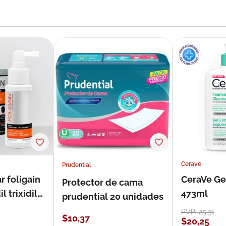
Cerave
Prudential
r foligain
CeraVe Ge
Protector de cama
 trixidil
473ml
prudential 20 unidades
PVP:
25
,
31
$
10
,
37
$
20
,
25