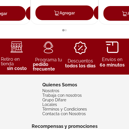
Agregar
Agreg
egar
Agregar
Retiro en
Envíos en
Programa tu
Descuentos
tienda
pedido
60 minutos
todos los días
sin costo
frecuente
Quienes Somos
Nosotros
Trabaja con nosotros
Grupo Difare
Locales
Términos y Condiciones
Contacta con Nosotros
Recompensas y promociones