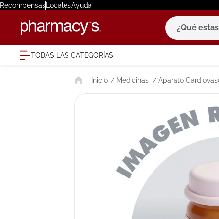
Recompensas
Locales
Ayuda
¿Qué estas bu
TODAS LAS CATEGORÍAS
términ
Medicinas
Aparato Cardiovas
1
.
eucerin
2
.
protector
3
.
bioderm
4
.
pilexil
5
.
cerave
6
.
degraler
7
.
isdin
8
.
roche po
9
.
nivea