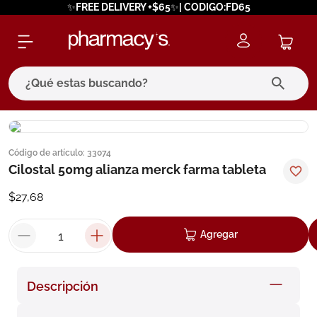
✨FREE DELIVERY +$65✨| CODIGO:FD65
¿Qué estas buscando?
términos más buscados
Código de artículo
:
33074
1
.
eucerin
Cilostal 50mg alianza merck farma tableta
2
.
protector solar
$
27
,
68
3
.
bioderma
4
.
pilexil
Agregar
5
.
cerave
6
.
degraler
Descripción
7
.
megacistin