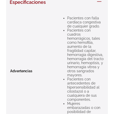
Especificaciones
8
.
roche posay
9
.
isdin
Pacientes con falla
cardiaca congestiva
10
.
neumoflux
de cualquier grado.
Pacientes con
cuadros
hemorrágicos, tales
como hemofilia,
aumento de la
fragilidad capilar,
hemorragia digestiva,
hemorragia del tracto
urinario, hemoptisis, y
hemorragia vítrea y
Advertencias
otros sangrados
mayores.
Pacientes con
antecedentes de
hipersensibilidad al
cilostazol o a
cualquiera de sus
componentes.
Mujeres
embarazadas o con
posibilidad de