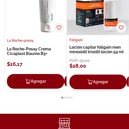
Foligain
La Roche-posay
Loción capilar foligain men
La Roche-Posay Crema
minoxidil trixidil loción 59 ml
Cicaplast Baume B5+
PVP:
35
,
00
$
16
,
17
$
28
,
00
Agregar
Agregar
Agregar