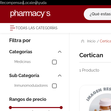
Recompensas
Locales
Ayuda
¿Qué estas bu
TODAS LAS CATEGORÍAS
términ
Certic
1
.
eucerin
2
.
protector
Certican
3
.
bioderm
Medicinas
4
.
pilexil
1
Producto
5
.
cerave
6
.
degraler
Inmunomoduladores
7
.
isdin
Rangos de precio
8
.
roche po
9
.
megacist