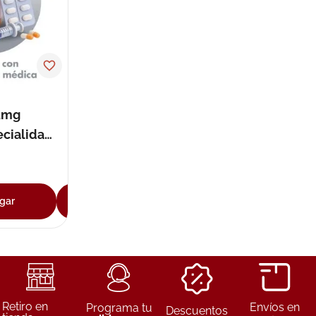
75mg
ecialidad
s
gar
Agregar
Retiro en
Envíos en
Programa tu
Descuentos