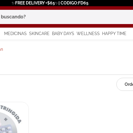
✨FREE DELIVERY +$65✨| CODIGO:FD65
scando?
MEDICINAS
SKINCARE
BABY DAYS
WELLNESS
HAPPY TIME
os más buscados
an
 solar
a
say
in