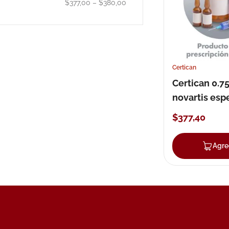
$377,00
–
$380,00
10
.
pañales
Certican
Certican 0.
novartis esp
comprimido
$
377
,
40
Agre