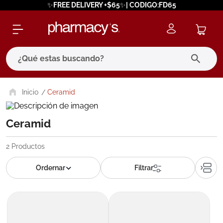
✨FREE DELIVERY +$65✨| CODIGO:FD65
¿Qué estas buscando?
términos más buscados
Ceramid
1
.
eucerin
Ceramid
2
.
protector solar
3
.
bioderma
2
Productos
4
.
pilexil
5
.
cerave
6
.
degraler
7
.
isdin