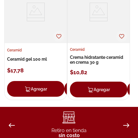
8
.
roche posay
9
.
megacistin
10
.
pañales
Ceramid
Ceramid
Crema hidratante ceramid
Ceramid gel 100 ml
en crema 30 g
$
17
,
78
$
10
,
82
Agregar
Agregar
Agregar
Retiro en tienda
sin costo