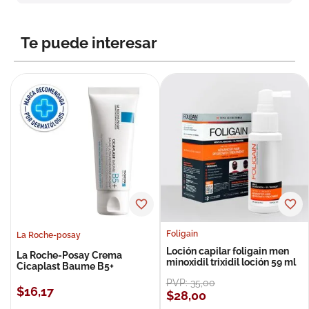
8
.
roche posay
9
.
nivea
Te puede interesar
10
.
pañales
Foligain
La Roche-posay
Loción capilar foligain men
La Roche-Posay Crema
minoxidil trixidil loción 59 ml
Cicaplast Baume B5+
PVP:
35
,
00
$
16
,
17
$
28
,
00