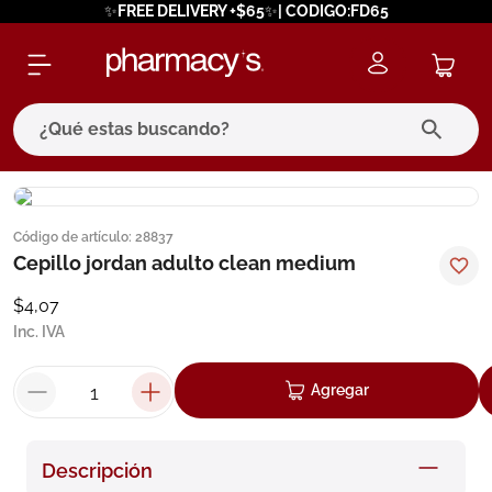
✨FREE DELIVERY +$65✨| CODIGO:FD65
¿Qué estas buscando?
términos más buscados
Código de artículo
:
28837
1
.
eucerin
Cepillo jordan adulto clean medium
2
.
protector solar
$
4
,
07
3
.
bioderma
Inc. IVA
4
.
pilexil
Agregar
5
.
cerave
6
.
degraler
Descripción
7
.
isdin