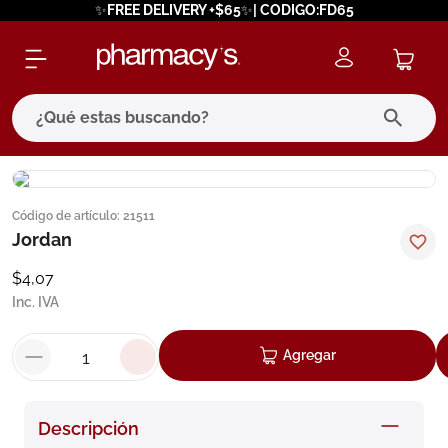
✨FREE DELIVERY +$65✨| CODIGO:FD65
¿Qué estas buscando?
términos más buscados
Código de artículo
:
21511
1
.
eucerin
Jordan
2
.
protector solar
$
4
,
07
3
.
bioderma
Inc. IVA
4
.
pilexil
Agregar
5
.
cerave
6
.
degraler
Descripción
7
.
megacistin