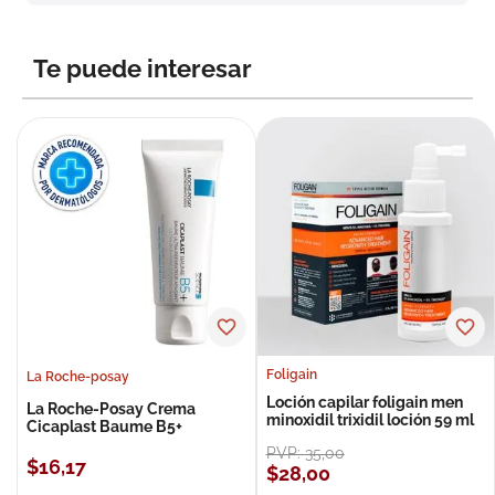
8
.
roche posay
9
.
isdin
Te puede interesar
10
.
neumoflux
Foligain
La Roche-posay
Loción capilar foligain men
La Roche-Posay Crema
minoxidil trixidil loción 59 ml
Cicaplast Baume B5+
PVP:
35
,
00
$
16
,
17
$
28
,
00