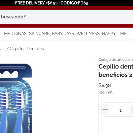
✨FREE DELIVERY +$65✨| CODIGO:FD65
scando?
MEDICINAS
SKINCARE
BABY DAYS
WELLNESS
HAPPY TIME
os más buscados
al
Cepillos Dentales
Código de artículo
:
 solar
Cepillo dent
beneficios 
a
$
8
,
98
Inc. IVA
say