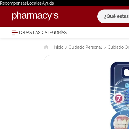
Recompensas
Locales
Ayuda
¿Qué estas bu
TODAS LAS CATEGORÍAS
términ
Cuidado Personal
Cuidado Or
1
.
eucerin
2
.
protector
3
.
pilexil
4
.
bioderm
5
.
cerave
6
.
degraler
7
.
isdin
8
.
roche po
9
.
pañales