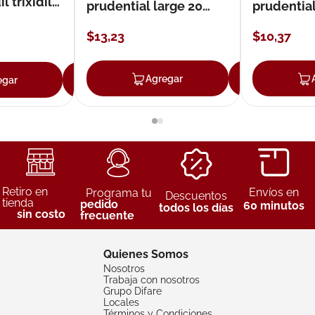
 trixidil
prudential large 20
prudentia
unidades
$
13
,
23
$
10
,
37
Agregar
Agreg
egar
Agregar
Retiro en
Envíos en
Programa tu
Descuentos
tienda
pedido
60 minutos
todos los días
sin costo
frecuente
Quienes Somos
Nosotros
Trabaja con nosotros
Grupo Difare
Locales
Términos y Condiciones