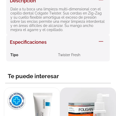
Descripción
8
.
roche posay
Dale a tu boca una limpieza multi-dimensional con el 
cepillo dental Colgate Twister. Sus cerdas en Zig-Zag 
9
.
nivea
y su cuello flexible amortigua el exceso de presión 
sobre las encías permite una mejor limpieza interdental 
10
.
pañales
y en áreas difíciles de alcanzar. Su mango ancho 
mejora el agarre y el cepillado.
Especificaciones
Tipo
Twister Fresh
Te puede interesar