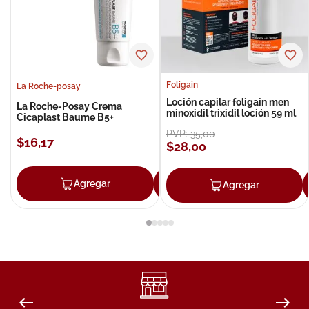
Foligain
La Roche-posay
Loción capilar foligain men
La Roche-Posay Crema
minoxidil trixidil loción 59 ml
Cicaplast Baume B5+
PVP:
35
,
00
$
16
,
17
$
28
,
00
Agregar
Agregar
Agregar