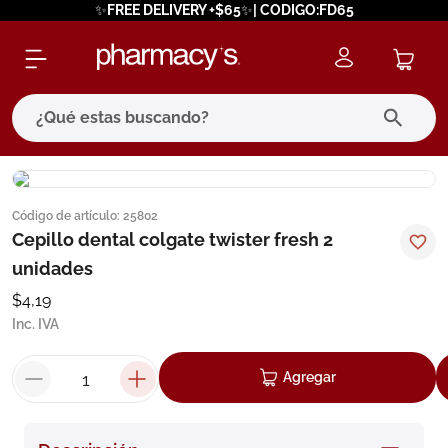
✨FREE DELIVERY +$65✨| CODIGO:FD65
¿Qué estas buscando?
términos más buscados
Código de artículo
:
25802
1
.
eucerin
Cepillo dental colgate twister fresh 2
2
.
protector solar
unidades
3
.
bioderma
$
4
,
19
Inc. IVA
4
.
pilexil
5
.
cerave
Agregar
6
.
degraler
7
.
isdin