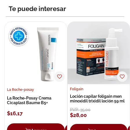
Te puede interesar
Foligain
La Roche-posay
Loción capilar foligain men
La Roche-Posay Crema
minoxidil trixidil loción 59 ml
Cicaplast Baume B5+
PVP:
35
,
00
$
16
,
17
$
28
,
00