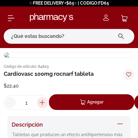
✨FREE DELIVERY +$65✨| CODIGO:FD65
¿Qué estas buscando?
términos más buscados
Código de artículo
:
84829
1
.
eucerin
Cardiovasc 100mg rocnarf tableta
2
.
protector solar
$
22
,
40
3
.
bioderma
4
.
pilexil
Agregar
5
.
cerave
6
.
degraler
Descripción
7
.
isdin
Tabletas que producen un efecto antihipertensivo más 