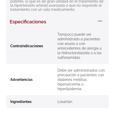
potente, lo que es de gran utilidad en el tratamiento de 
8
.
roche posay
la hipertensión arterial avanzada o que no responde al 
tratamiento con un solo medicamento.
9
.
nivea
Especificaciones
10
.
pañales
Tampoco puede ser
administrado a pacientes
con anuria o con
Contraindicaciones
antecedentes de alergia a
la hidroclorotiazida o a las
sulfonamidas.
Debe ser administrados con
precaución a pacientes con
Advertencias
diabetes mellitus,
hiperuricemia o
hiperlipidemia.
Ingredientes
Losartán.