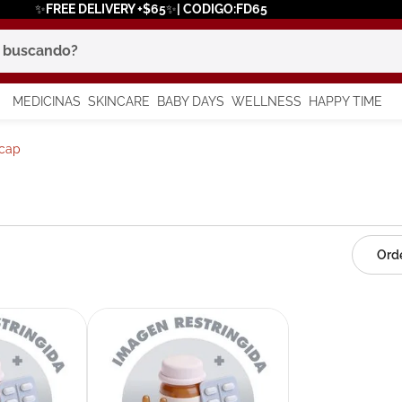
✨FREE DELIVERY +$65✨| CODIGO:FD65
scando?
MEDICINAS
SKINCARE
BABY DAYS
WELLNESS
HAPPY TIME
os más buscados
ocap
 solar
a
say
in