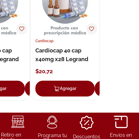
Cardiocap
0 cap
Cardiocap 40 cap
Legrand
x40mg x28 Legrand
$
20
,
72
gar
Agregar
Agregar
Agregar
Retiro en
Envíos en
Programa tu
Descuentos