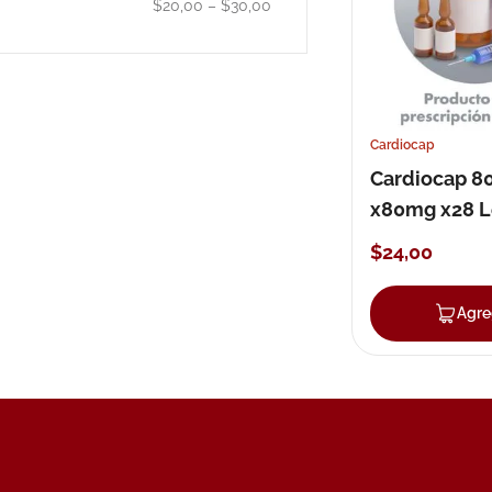
$20,00
–
$30,00
10
.
pañales
Cardiocap
Cardiocap 8
x80mg x28 
$
24
,
00
Agre