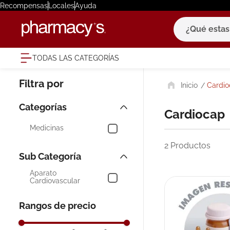
Recompensas
Locales
Ayuda
¿Qué estas bu
TODAS LAS CATEGORÍAS
términ
Cardi
1
.
eucerin
2
.
protector
Cardiocap
3
.
bioderm
Medicinas
4
.
pilexil
2
Productos
5
.
cerave
Aparato
6
.
degraler
Cardiovascular
7
.
isdin
Rangos de precio
8
.
roche po
9
.
megacist