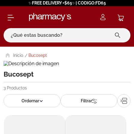
✨FREE DELIVERY +$65✨| CODIGO:FD65
¿Qué estas buscando?
términos más buscados
Bucosept
1
.
eucerin
Bucosept
2
.
protector solar
3
.
bioderma
3
Productos
4
.
pilexil
5
.
cerave
6
.
degraler
7
.
megacistin