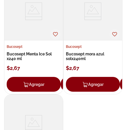
8
.
roche posay
9
.
isdin
10
.
neumoflux
Bucosept
Bucosept
Bucosept Menta Ice Sol
Bucosept mora azul
x240 ml
solx240ml
$
2
,
67
$
2
,
67
Agregar
Agregar
Agregar