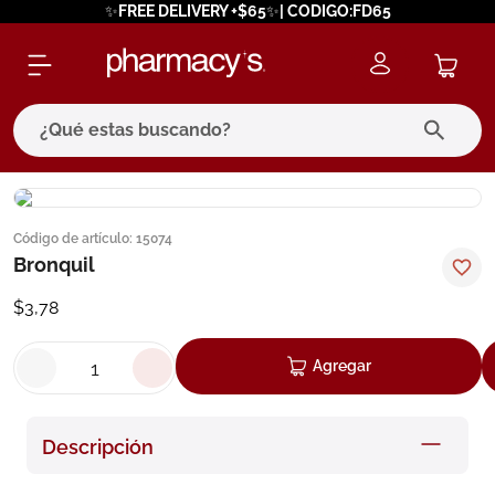
✨FREE DELIVERY +$65✨| CODIGO:FD65
¿Qué estas buscando?
términos más buscados
Código de artículo
:
15074
1
.
eucerin
Bronquil
2
.
protector solar
$
3
,
78
3
.
pilexil
4
.
bioderma
Agregar
5
.
cerave
6
.
megacistin
Descripción
7
.
degraler