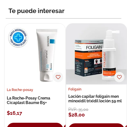
8
.
roche posay
Te puede interesar
9
.
isdin
10
.
pañales
Foligain
La Roche-posay
Loción capilar foligain men
La Roche-Posay Crema
minoxidil trixidil loción 59 ml
Cicaplast Baume B5+
PVP:
35
,
00
$
16
,
17
$
28
,
00