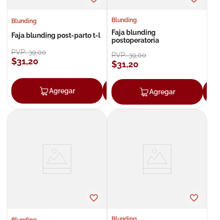
Blunding
Blunding
Faja blunding
Faja blunding post-parto t-l
postoperatoria
PVP:
39
,
00
PVP:
39
,
00
$
31
,
20
$
31
,
20
Agregar
Agregar
Agregar
Blunding
Blunding