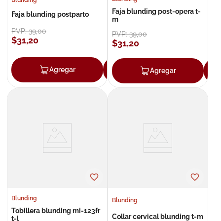
Faja blunding post-opera t-
Faja blunding postparto
m
PVP:
39
,
00
PVP:
39
,
00
$
31
,
20
$
31
,
20
Agregar
Agregar
Agregar
Blunding
Blunding
Tobillera blunding mi-123fr
Collar cervical blunding t-m
t-l