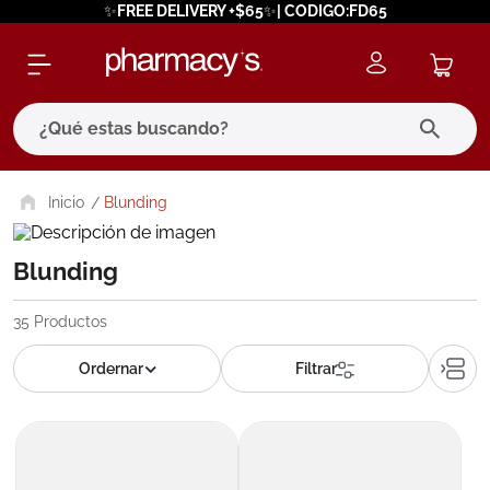
✨FREE DELIVERY +$65✨| CODIGO:FD65
¿Qué estas buscando?
términos más buscados
Blunding
1
.
eucerin
Blunding
2
.
protector solar
3
.
bioderma
35
Productos
4
.
pilexil
5
.
cerave
6
.
degraler
7
.
megacistin