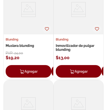
8
.
roche posay
9
.
isdin
10
.
neumoflux
Blunding
Blunding
Muslera blunding
Inmovilizador de pulgar
blunding
PVP:
24
,
00
$
19
,
20
$
13
,
00
Agregar
Agregar
Agregar