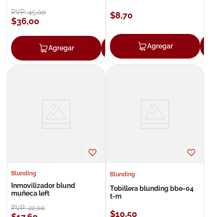
PVP:
45
,
00
$
8
,
70
$
36
,
00
Agregar
Agregar
Agregar
Blunding
Blunding
Inmovilizador blund
Tobillera blunding bbe-04
muñeca left
t-m
PVP:
22
,
00
$
10
,
50
$
17
,
60