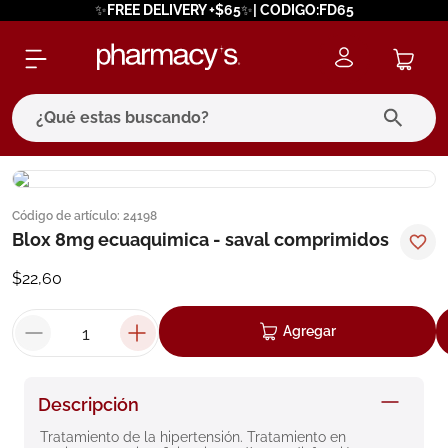
✨FREE DELIVERY +$65✨| CODIGO:FD65
¿Qué estas buscando?
términos más buscados
Código de artículo
:
24198
1
.
eucerin
Blox 8mg ecuaquimica - saval comprimidos
2
.
protector solar
$
22
,
60
3
.
bioderma
4
.
pilexil
Agregar
5
.
cerave
6
.
degraler
Descripción
7
.
megacistin
Tratamiento de la hipertensión. Tratamiento en 