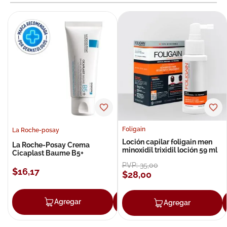
Foligain
La Roche-posay
Loción capilar foligain men
La Roche-Posay Crema
minoxidil trixidil loción 59 ml
Cicaplast Baume B5+
PVP:
35
,
00
$
16
,
17
$
28
,
00
Agregar
Agregar
Agregar