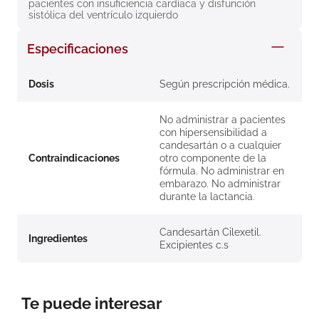
pacientes con insuficiencia cardíaca y disfunción 
8
.
roche posay
sistólica del ventrículo izquierdo
9
.
isdin
Especificaciones
10
.
neumoflux
Dosis
Según prescripción médica.
No administrar a pacientes
con hipersensibilidad a
candesartán o a cualquier
Contraindicaciones
otro componente de la
fórmula. No administrar en
embarazo. No administrar
durante la lactancia.
Candesartán Cilexetil.
Ingredientes
Excipientes c.s
Te puede interesar