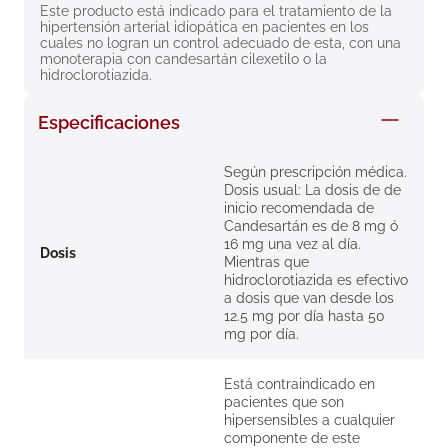
Este producto está indicado para el tratamiento de la 
8
.
roche posay
hipertensión arterial idiopática en pacientes en los 
cuales no logran un control adecuado de esta, con una 
9
.
isdin
monoterapia con candesartán cilexetilo o la 
hidroclorotiazida.
10
.
pañales
Especificaciones
Según prescripción médica.
Dosis usual: La dosis de de
inicio recomendada de
Candesartán es de 8 mg ó
16 mg una vez al día.
Dosis
Mientras que
hidroclorotiazida es efectivo
a dosis que van desde los
12.5 mg por día hasta 50
mg por día.
Está contraindicado en
pacientes que son
hipersensibles a cualquier
componente de este