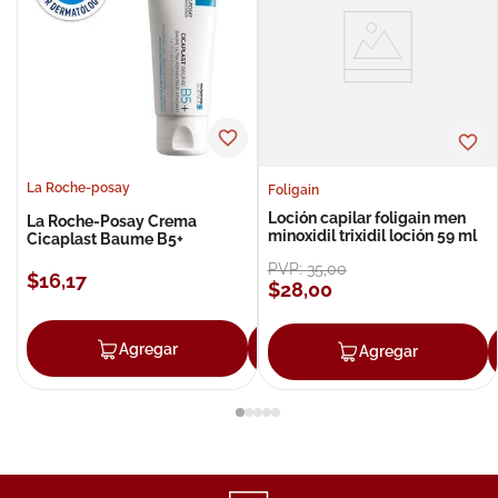
La Roche-posay
Foligain
Loción capilar foligain men
La Roche-Posay Crema
minoxidil trixidil loción 59 ml
Cicaplast Baume B5+
PVP:
35
,
00
$
16
,
17
$
28
,
00
Agregar
Agregar
Agregar