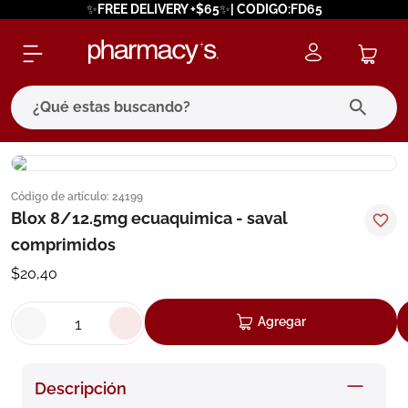
✨FREE DELIVERY +$65✨| CODIGO:FD65
¿Qué estas buscando?
términos más buscados
Código de artículo
:
24199
1
.
eucerin
Blox 8/12.5mg ecuaquimica - saval
2
.
protector solar
comprimidos
3
.
pilexil
$
20
,
40
4
.
bioderma
Agregar
5
.
cerave
6
.
megacistin
Descripción
7
.
degraler