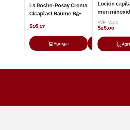
Loción capila
La Roche-Posay Crema
men minoxidil
Cicaplast Baume B5+
loción 59 ml
PVP:
35
,
00
$
16
,
17
$
28
,
00
Agregar
Agregar
Agr