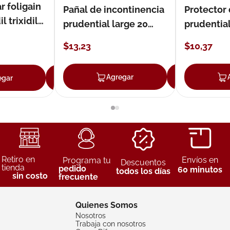
r foligain
Pañal de incontinencia
Protector
 trixidil
prudential large 20
prudentia
unidades
$
13
,
23
$
10
,
37
Agregar
Agreg
egar
Agregar
Retiro en
Envíos en
Programa tu
Descuentos
tienda
pedido
60 minutos
todos los días
sin costo
frecuente
Quienes Somos
Nosotros
Trabaja con nosotros