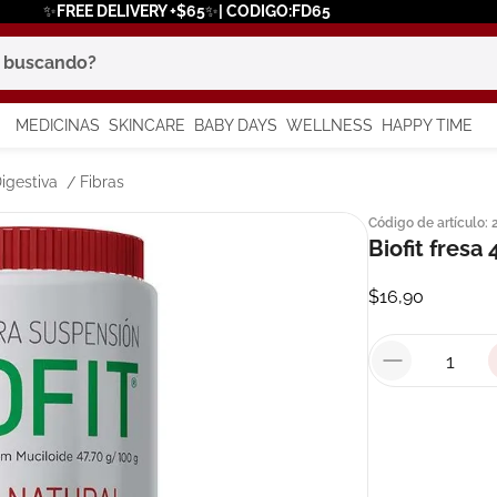
✨FREE DELIVERY +$65✨| CODIGO:FD65
scando?
MEDICINAS
SKINCARE
BABY DAYS
WELLNESS
HAPPY TIME
os más buscados
igestiva
Fibras
Código de artículo
:
 solar
Biofit fresa
$
16
,
90
a
say