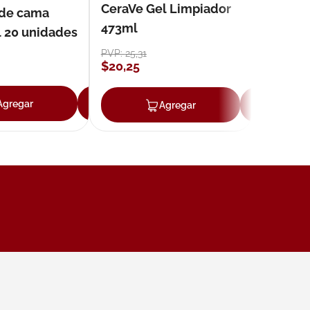
CeraVe Gel Limpiador
 de cama
473ml
l 20 unidades
PVP:
25
,
31
$
20
,
25
ar
Agregar
Agregar
Agregar
Ag