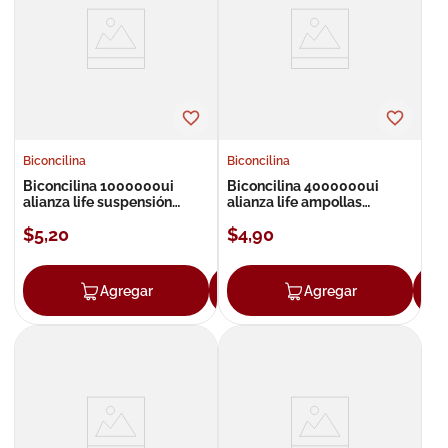
8
.
roche posay
9
.
isdin
10
.
neumoflux
Biconcilina
Biconcilina
Biconcilina 1000000ui
Biconcilina 4000000ui
alianza life suspensión
alianza life ampollas
inyectable
inyectables
$
5
,
20
$
4
,
90
Agregar
Agregar
Agregar