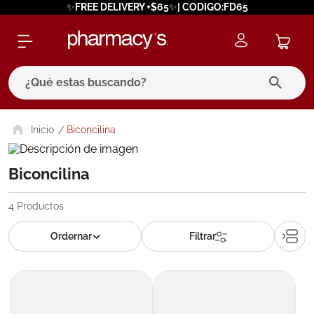
✨FREE DELIVERY +$65✨| CODIGO:FD65
¿Qué estas buscando?
términos más buscados
Biconcilina
1
.
eucerin
Biconcilina
2
.
protector solar
3
.
bioderma
4
Productos
4
.
pilexil
5
.
cerave
6
.
degraler
7
.
megacistin