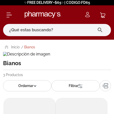
✨FREE DELIVERY +$65✨| CODIGO:FD65
¿Qué estas buscando?
términos más buscados
Bianos
1
.
eucerin
Bianos
2
.
protector solar
3
.
bioderma
3
Productos
4
.
pilexil
5
.
cerave
6
.
degraler
7
.
megacistin