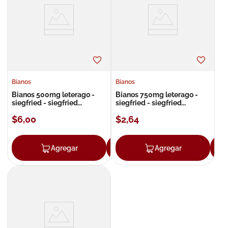
8
.
roche posay
9
.
isdin
10
.
neumoflux
Bianos
Bianos
Bianos 500mg leterago -
Bianos 750mg leterago -
siegfried - siegfried
siegfried - siegfried
suspensión
suspensión
$
6
,
00
$
2
,
64
Agregar
Agregar
Agregar