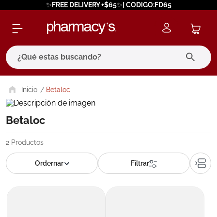
✨FREE DELIVERY +$65✨| CODIGO:FD65
¿Qué estas buscando?
términos más buscados
Betaloc
1
.
eucerin
Betaloc
2
.
protector solar
3
.
bioderma
2
Productos
4
.
pilexil
5
.
cerave
6
.
degraler
7
.
isdin