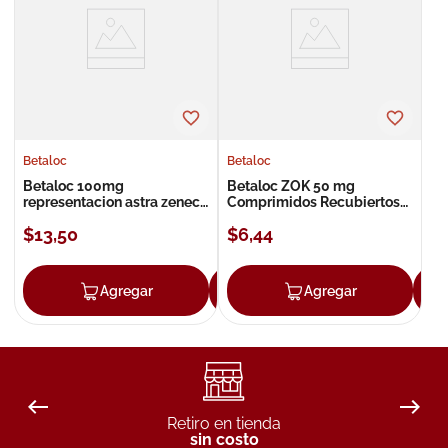
8
.
roche posay
9
.
megacistin
10
.
pañales
Betaloc
Betaloc
Betaloc 100mg
Betaloc ZOK 50 mg
representacion astra zeneca
Comprimidos Recubiertos
dyvenpro comprimidos
x28
$
13
,
50
$
6
,
44
Agregar
Agregar
Agregar
Retiro en tienda
sin costo