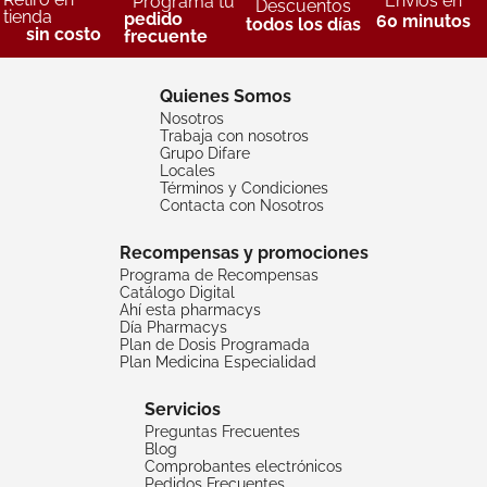
Envíos en
Programa tu
Descuentos
tienda
pedido
60 minutos
todos los días
sin costo
frecuente
Quienes Somos
Nosotros
Trabaja con nosotros
Grupo Difare
Locales
Términos y Condiciones
Contacta con Nosotros
Recompensas y promociones
Programa de Recompensas
Catálogo Digital
Ahí esta pharmacys
Día Pharmacys
Plan de Dosis Programada
Plan Medicina Especialidad
Servicios
Preguntas Frecuentes
Blog
Comprobantes electrónicos
Pedidos Frecuentes