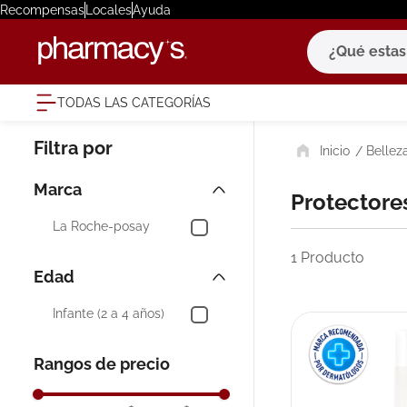
Recompensas
Locales
Ayuda
¿Qué estas bu
TODAS LAS CATEGORÍAS
términ
Bellez
1
.
eucerin
2
.
protector
Marca
Protectore
3
.
pilexil
La Roche-posay
4
.
bioderm
1
Producto
Edad
5
.
cerave
6
.
degraler
Infante (2 a 4 años)
7
.
isdin
Rangos de precio
8
.
roche po
9
.
pañales