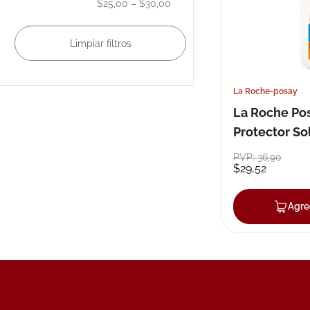
$25,00
–
$30,00
10
.
nivea
La Roche-posay
La Roche Po
Protector So
Anthelios D
PVP:
36
,
90
$
29
,
52
pediatrics fl
Agre