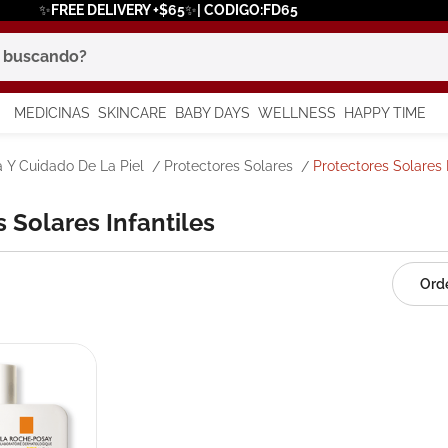
✨FREE DELIVERY +$65✨| CODIGO:FD65
scando?
MEDICINAS
SKINCARE
BABY DAYS
WELLNESS
HAPPY TIME
os más buscados
a Y Cuidado De La Piel
Protectores Solares
Protectores Solares I
 solar
s Solares Infantiles
a
say