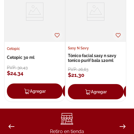
8
.
roche posay
9
.
nivea
10
.
pañales
Sasy N Savy
Cetopic
Tónico facial sasy n savy
Cetopic 30 ml
tonico purif bala 120ml
PVP:
30
,
43
PVP:
26
,
63
$
24
,
34
$
21
,
30
Agregar
Agregar
Agregar
Retiro en tienda