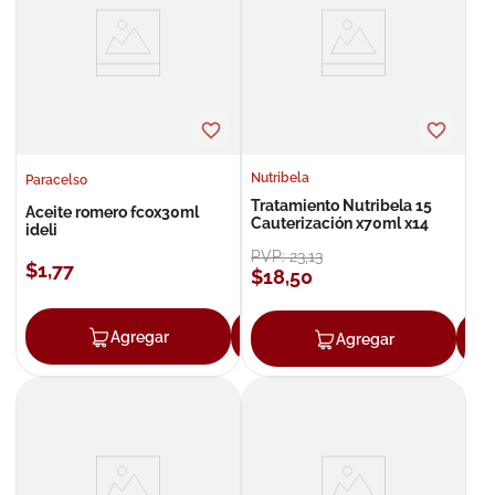
8
.
roche posay
9
.
megacistin
10
.
pañales
Nutribela
Paracelso
Tratamiento Nutribela 15
Aceite romero fcox30ml
Cauterización x70ml x14
ideli
PVP:
23
,
13
$
1
,
77
$
18
,
50
Agregar
Agregar
Agregar