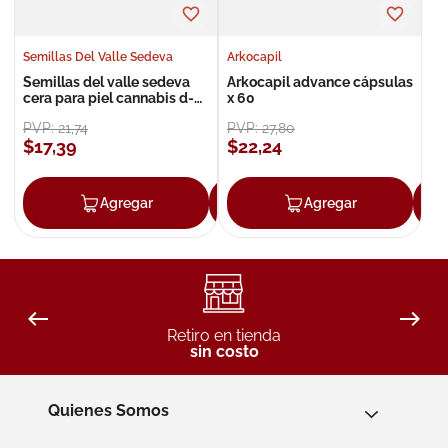
Semillas Del Valle Sedeva
Arkocapil
Semillas del valle sedeva
Arkocapil advance cápsulas
cera para piel cannabis d-
x 60
wax 80 gr
PVP:
21
,
74
PVP:
27
,
80
$
17
,
39
$
22
,
24
Agregar
Agregar
Agregar
Retiro en tienda
sin costo
Quienes Somos