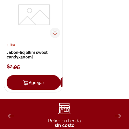
8
.
roche posay
9
.
megacistin
10
.
pañales
Ellim
Jabon-liq ellim sweet
candyx500ml
$
2
,
95
Agregar
Agregar
Retiro en tienda
sin costo