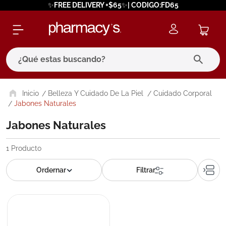
✨FREE DELIVERY +$65✨| CODIGO:FD65
¿Qué estas buscando?
términos más buscados
Belleza Y Cuidado De La Piel
Cuidado Corporal
Jabones Naturales
1
.
eucerin
Jabones Naturales
2
.
protector solar
3
.
bioderma
1
Producto
4
.
pilexil
5
.
cerave
6
.
degraler
7
.
isdin