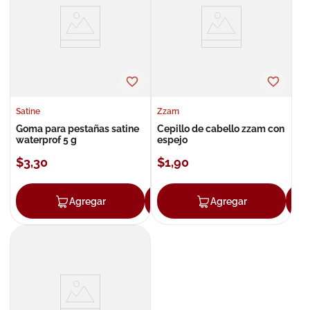
8
.
roche posay
9
.
megacistin
10
.
pañales
Satine
Zzam
Goma para pestañas satine
Cepillo de cabello zzam con
waterprof 5 g
espejo
$
3
,
30
$
1
,
90
Agregar
Agregar
Agregar