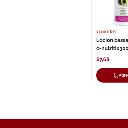
Bassa & Bath
Locion bassa
c-nutritix30
$
7
,
68
Agre