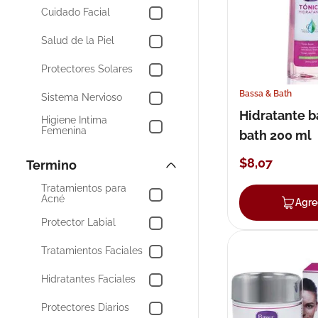
Cuidado Facial
10
.
pañales
Salud de la Piel
Protectores Solares
Bassa & Bath
Sistema Nervioso
Hidratante b
Higiene Intima
Femenina
bath 200 ml
Alivio del Dolor
$
8
,
07
Tratamientos para
Acné
Agre
Protector Labial
Tratamientos Faciales
Hidratantes Faciales
Protectores Diarios