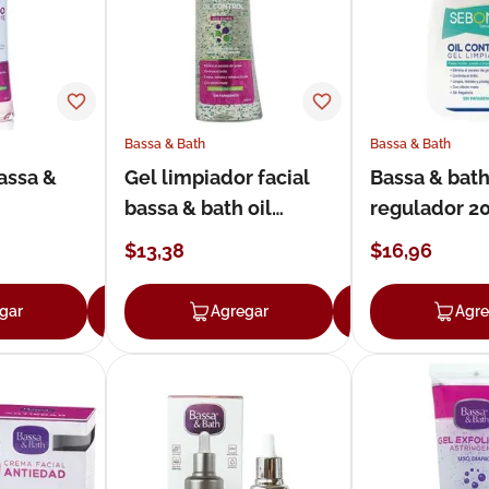
Bassa & Bath
Bassa & Bath
assa &
Gel limpiador facial
Bassa & bat
bassa & bath oil
regulador 2
control en aceite 200
$
13
,
38
$
16
,
96
ml
gar
Agregar
Agregar
Agregar
Agre