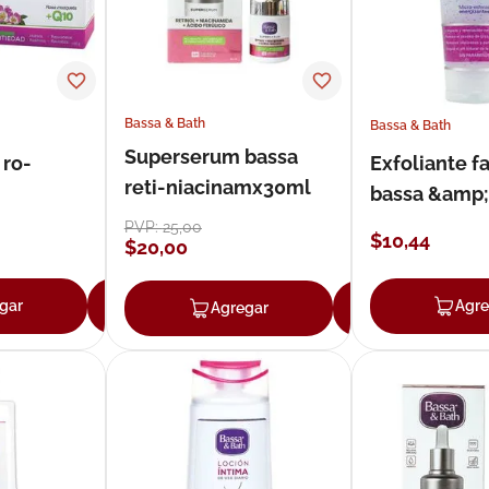
Bassa & Bath
Bassa & Bath
Superserum bassa
 ro-
Exfoliante fa
reti-niacinamx30ml
bassa &amp;
astringente 
PVP:
25
,
00
$
10
,
44
$
20
,
00
gar
Agregar
Agre
Agregar
Agregar