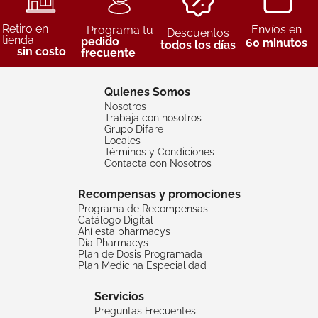
Retiro en
Envíos en
Programa tu
Descuentos
tienda
pedido
60 minutos
todos los días
sin costo
frecuente
Quienes Somos
Nosotros
Trabaja con nosotros
Grupo Difare
Locales
Términos y Condiciones
Contacta con Nosotros
Recompensas y promociones
Programa de Recompensas
Catálogo Digital
Ahí esta pharmacys
Día Pharmacys
Plan de Dosis Programada
Plan Medicina Especialidad
Servicios
Preguntas Frecuentes