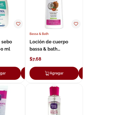
Bassa & Bath
h sebo
Loción de cuerpo
00 ml
bassa & bath
hidratación profunda
$
7
,
68
300 ml
gar
Agregar
Agregar
Agregar