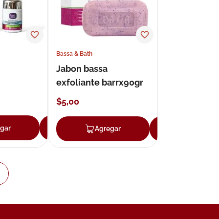
Bassa & Bath
Jabon bassa
h
exfoliante barrx90gr
$
5
,
00
gar
Agregar
Agregar
Agregar