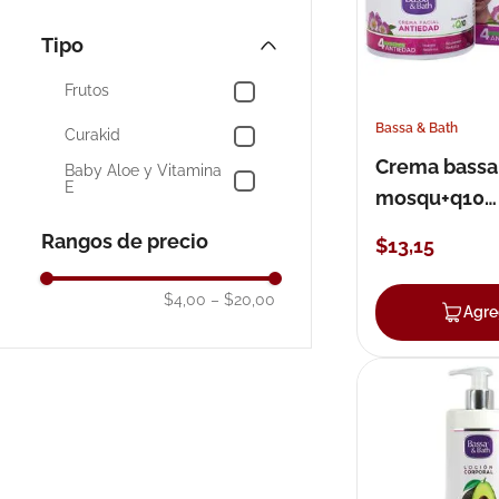
Máscarillas y
Exfoliantes
Tipo
Limpieza Facial
Frutos
Dolor y Fiebre de
Adultos
Bassa & Bath
Curakid
Accesorios de Cuidado
Crema bassa
Facial
Baby Aloe y Vitamina
E
mosqu+q10
antiex100g
Rangos de precio
$
13
,
15
$4,00
–
$20,00
Agre