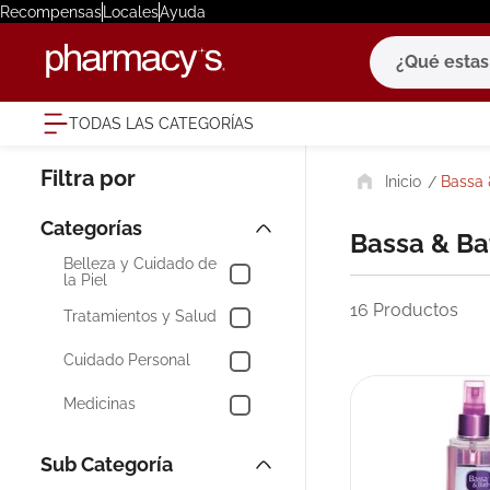
Recompensas
Locales
Ayuda
¿Qué estas bu
TODAS LAS CATEGORÍAS
términ
Bassa 
1
.
eucerin
2
.
protector
Bassa & B
3
.
bioderm
Belleza y Cuidado de
la Piel
4
.
pilexil
16
Productos
Tratamientos y Salud
5
.
cerave
Cuidado Personal
6
.
degraler
Medicinas
7
.
isdin
8
.
roche po
9
.
nivea