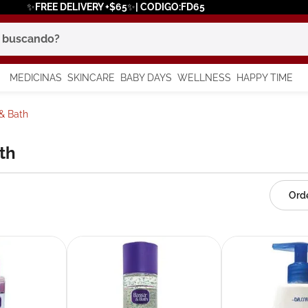
✨FREE DELIVERY +$65✨| CODIGO:FD65
scando?
MEDICINAS
SKINCARE
BABY DAYS
WELLNESS
HAPPY TIME
os más buscados
& Bath
 solar
ath
a
say