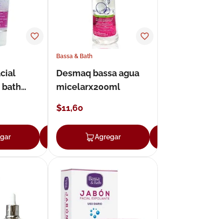
Bassa & Bath
cial
Desmaq bassa agua
 bath
micelarx200ml
100 g
$
11
,
60
gar
Agregar
Agregar
Agregar