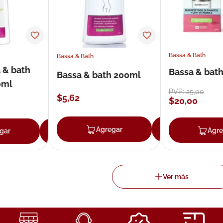
Bassa & Bath
Bassa & Bath
 & bath
Bassa & bat
Bassa & bath 200ml
0ml
PVP:
25
,
00
$
5
,
62
$
20
,
00
Agregar
Agregar
Agre
gar
Agregar