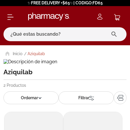
✨FREE DELIVERY +$65✨| CODIGO:FD65
¿Qué estas buscando?
términos más buscados
Aziquilab
1
.
eucerin
Aziquilab
2
.
protector solar
3
.
bioderma
2
Productos
4
.
pilexil
5
.
cerave
6
.
degraler
7
.
isdin