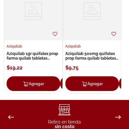
8
.
roche posay
9
.
nivea
10
.
pañales
Aziquilab
Aziquilab
Aziquilab 1gr quifatex prop
Aziquilab 500mg quifatex
farma quilab tabletas
prop farma quilab tabletas
recubiertas
recubiertas
$
19
,
22
$
9
,
75
Agregar
Agregar
Agregar
Retiro en tienda
sin costo