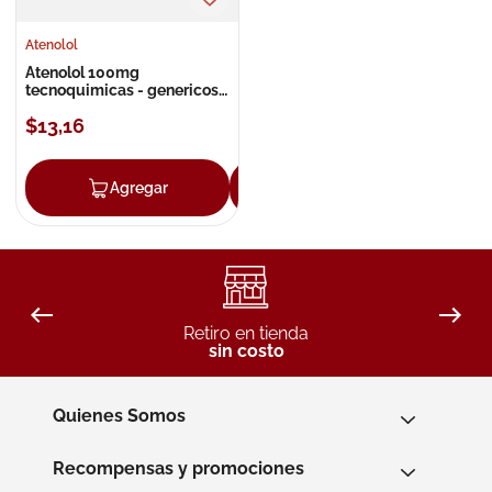
Atenolol
Atenolol 100mg
tecnoquimicas - genericos
tableta
$
13
,
16
Agregar
Agregar
Retiro en tienda
sin costo
Quienes Somos
Recompensas y promociones