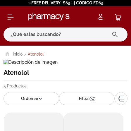
✨FREE DELIVERY +$65✨| CODIGO:FD65
¿Qué estas buscando?
términos más buscados
Atenolol
1
.
eucerin
Atenolol
2
.
protector solar
3
.
bioderma
5
Productos
4
.
pilexil
5
.
cerave
6
.
degraler
7
.
isdin