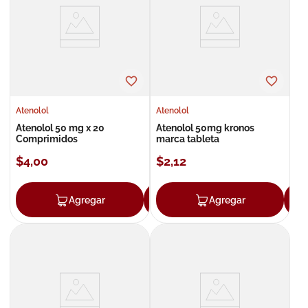
8
.
roche posay
9
.
megacistin
10
.
pañales
Atenolol
Atenolol
Atenolol 50 mg x 20
Atenolol 50mg kronos
Comprimidos
marca tableta
$
4
,
00
$
2
,
12
Agregar
Agregar
Agregar