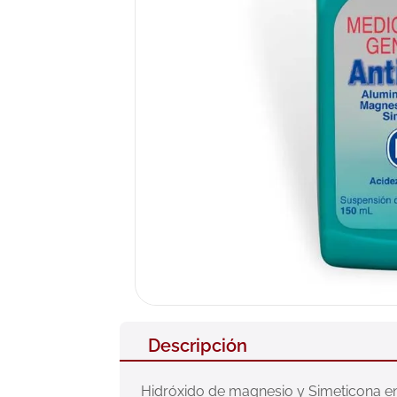
10
.
neumofl
Descripción
Hidróxido de magnesio y Simeticona en 