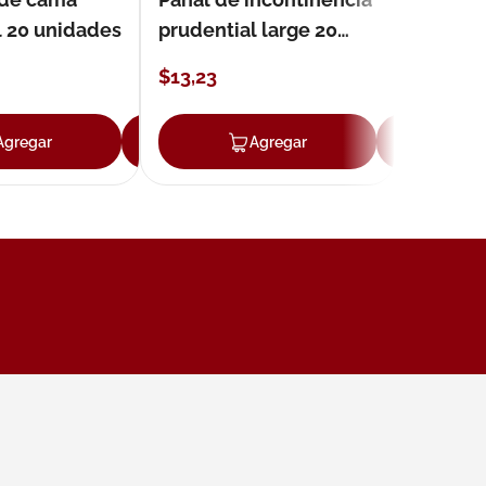
l 20 unidades
prudential large 20
unidades
$
13
,
23
Agregar
Agregar
Agregar
Ag
ar