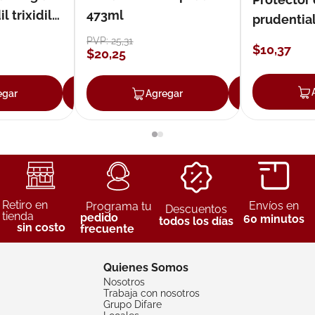
 trixidil
473ml
prudentia
PVP:
25
,
31
$
10
,
37
$
20
,
25
egar
Agregar
Agregar
Agreg
Retiro en
Envíos en
Programa tu
Descuentos
tienda
pedido
60 minutos
todos los días
sin costo
frecuente
Quienes Somos
Nosotros
Trabaja con nosotros
Grupo Difare