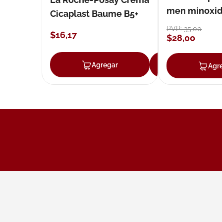
men minoxidil
Cicaplast Baume B5+
loción 59 ml
PVP:
35
,
00
$
16
,
17
$
28
,
00
Agregar
Agregar
Agr