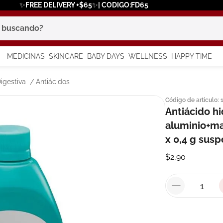
✨FREE DELIVERY +$65✨| CODIGO:FD65
scando?
MEDICINAS
SKINCARE
BABY DAYS
WELLNESS
HAPPY TIME
os más buscados
igestiva
Antiácidos
Código de artículo
:
 solar
Antiácido h
a
aluminio+ma
x 0,4 g sus
$
2
,
90
in
say