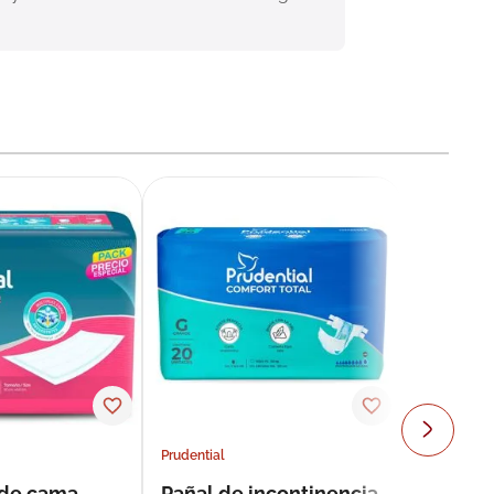
Prudential
 de cama
Pañal de incontinencia