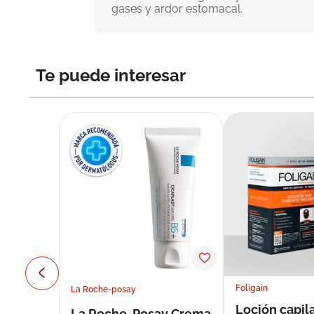
gases y ardor estomacal.
Te puede interesar
Foligain
La Roche-posay
Loción capila
La Roche-Posay Crema