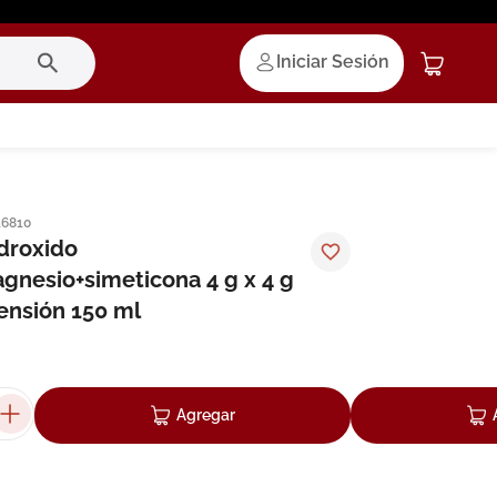
Iniciar Sesión
16810
idroxido
gnesio+simeticona 4 g x 4 g
pensión 150 ml
Agregar