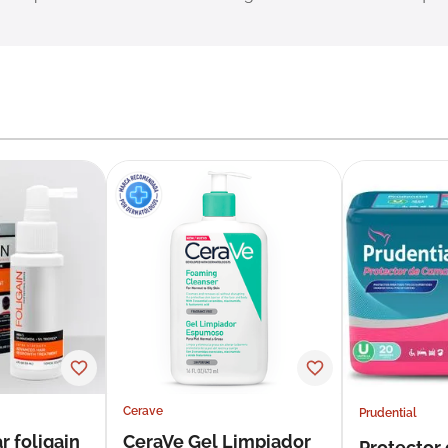
Cerave
Prudential
r foligain
CeraVe Gel Limpiador
Protector