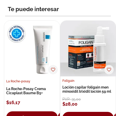
Te puede interesar
Foligain
La Roche-posay
Loción capilar foligain men
La Roche-Posay Crema
minoxidil trixidil loción 59 ml
Cicaplast Baume B5+
PVP:
35
,
00
$
16
,
17
$
28
,
00