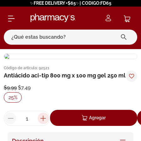
✨FREE DELIVERY +$65✨| CODIGO:FD65
¿Qué estas buscando?
términos más buscados
Código de artículo
:
92521
1
.
eucerin
Antiácido aci-tip 800 mg x 100 mg gel 250 ml
2
.
protector solar
$
9
,
99
$
7
,
49
3
.
bioderma
25
%
4
.
pilexil
5
.
cerave
Agregar
6
.
degraler
7
.
isdin
Descripción