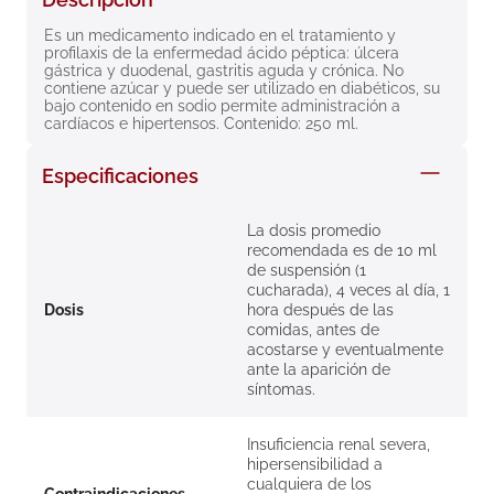
8
.
roche posay
Es un medicamento indicado en el tratamiento y 
profilaxis de la enfermedad ácido péptica: úlcera 
9
.
nivea
gástrica y duodenal, gastritis aguda y crónica. No 
contiene azúcar y puede ser utilizado en diabéticos, su 
10
.
pañales
bajo contenido en sodio permite administración a 
cardíacos e hipertensos. Contenido: 250 ml.
Especificaciones
La dosis promedio
recomendada es de 10 ml
de suspensión (1
cucharada), 4 veces al día, 1
Dosis
hora después de las
comidas, antes de
acostarse y eventualmente
ante la aparición de
síntomas.
Insuficiencia renal severa,
hipersensibilidad a
cualquiera de los