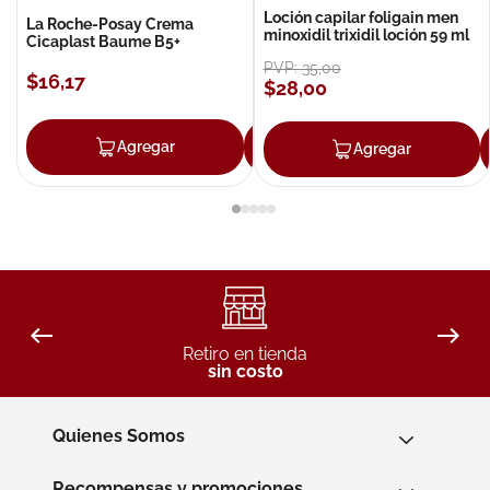
Loción capilar foligain men
La Roche-Posay Crema
minoxidil trixidil loción 59 ml
Cicaplast Baume B5+
PVP:
35
,
00
$
16
,
17
$
28
,
00
Agregar
Agregar
Agregar
Retiro en tienda
sin costo
Quienes Somos
Recompensas y promociones