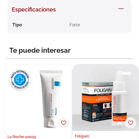
8
.
roche posay
Especificaciones
9
.
megacistin
Tipo
Forte
10
.
pañales
Te puede interesar
Foligain
La Roche-posay