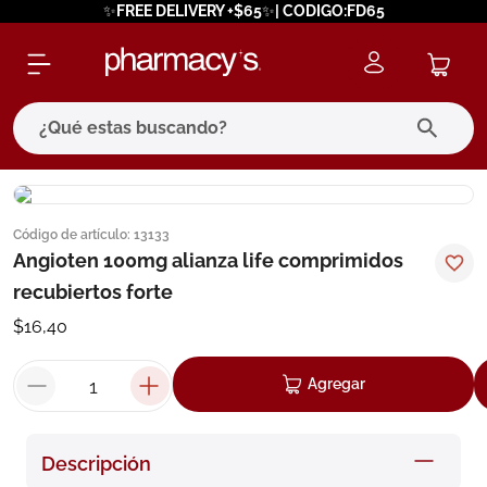
✨FREE DELIVERY +$65✨| CODIGO:FD65
¿Qué estas buscando?
términos más buscados
Código de artículo
:
13133
1
.
eucerin
Angioten 100mg alianza life comprimidos
2
.
protector solar
recubiertos forte
3
.
bioderma
$
16
,
40
4
.
pilexil
Agregar
5
.
cerave
6
.
degraler
Descripción
7
.
isdin